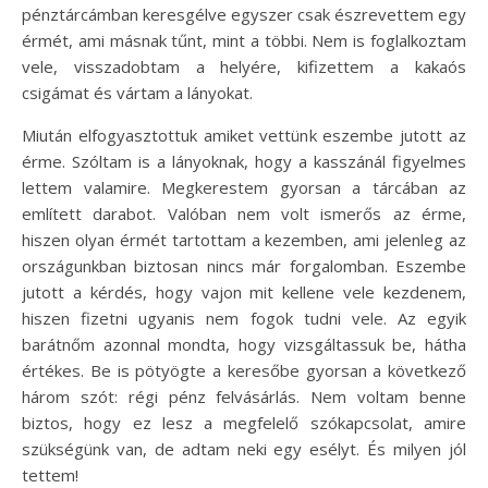
pénztárcámban keresgélve egyszer csak észrevettem egy
érmét, ami másnak tűnt, mint a többi. Nem is foglalkoztam
vele, visszadobtam a helyére, kifizettem a kakaós
csigámat és vártam a lányokat.
Miután elfogyasztottuk amiket vettünk eszembe jutott az
érme. Szóltam is a lányoknak, hogy a kasszánál figyelmes
lettem valamire. Megkerestem gyorsan a tárcában az
említett darabot. Valóban nem volt ismerős az érme,
hiszen olyan érmét tartottam a kezemben, ami jelenleg az
országunkban biztosan nincs már forgalomban. Eszembe
jutott a kérdés, hogy vajon mit kellene vele kezdenem,
hiszen fizetni ugyanis nem fogok tudni vele. Az egyik
barátnőm azonnal mondta, hogy vizsgáltassuk be, hátha
értékes. Be is pötyögte a keresőbe gyorsan a következő
három szót: régi pénz felvásárlás. Nem voltam benne
biztos, hogy ez lesz a megfelelő szókapcsolat, amire
szükségünk van, de adtam neki egy esélyt. És milyen jól
tettem!