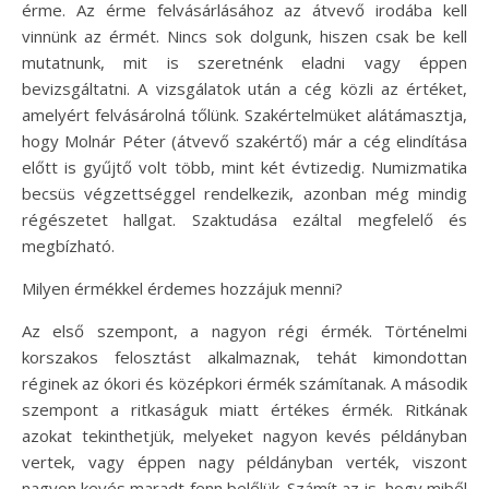
érme. Az érme felvásárlásához az átvevő irodába kell
vinnünk az érmét. Nincs sok dolgunk, hiszen csak be kell
mutatnunk, mit is szeretnénk eladni vagy éppen
bevizsgáltatni. A vizsgálatok után a cég közli az értéket,
amelyért felvásárolná tőlünk. Szakértelmüket alátámasztja,
hogy Molnár Péter (átvevő szakértő) már a cég elindítása
előtt is gyűjtő volt több, mint két évtizedig. Numizmatika
becsüs végzettséggel rendelkezik, azonban még mindig
régészetet hallgat. Szaktudása ezáltal megfelelő és
megbízható.
Milyen érmékkel érdemes hozzájuk menni?
Az első szempont, a nagyon régi érmék. Történelmi
korszakos felosztást alkalmaznak, tehát kimondottan
réginek az ókori és középkori érmék számítanak. A második
szempont a ritkaságuk miatt értékes érmék. Ritkának
azokat tekinthetjük, melyeket nagyon kevés példányban
vertek, vagy éppen nagy példányban verték, viszont
nagyon kevés maradt fenn belőlük. Számít az is, hogy miből