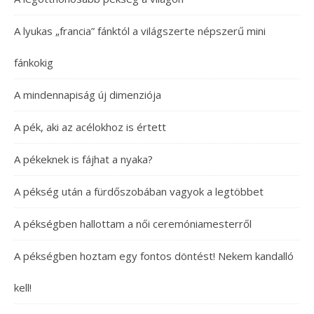
A lyukas „francia” fánktól a világszerte népszerű mini
fánkokig
A mindennapiság új dimenziója
A pék, aki az acélokhoz is értett
A pékeknek is fájhat a nyaka?
A pékség után a fürdőszobában vagyok a legtöbbet
A pékségben hallottam a női ceremóniamesterről
A pékségben hoztam egy fontos döntést! Nekem kandalló
kell!