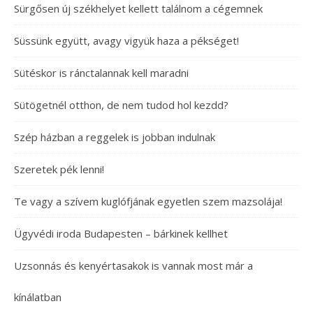
Sürgősen új székhelyet kellett találnom a cégemnek
Süssünk együtt, avagy vigyük haza a pékséget!
Sütéskor is ránctalannak kell maradni
Sütögetnél otthon, de nem tudod hol kezdd?
Szép házban a reggelek is jobban indulnak
Szeretek pék lenni!
Te vagy a szívem kuglófjának egyetlen szem mazsolája!
Ügyvédi iroda Budapesten – bárkinek kellhet
Uzsonnás és kenyértasakok is vannak most már a
kínálatban