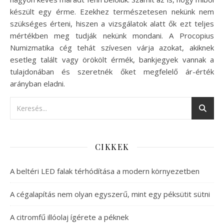
készült egy érme. Ezekhez természetesen nekünk nem
szükséges érteni, hiszen a vizsgálatok alatt ők ezt teljes
mértékben meg tudják nekünk mondani. A Procopius
Numizmatika cég tehát szívesen várja azokat, akiknek
esetleg talált vagy örökölt érmék, bankjegyek vannak a
tulajdonában és szeretnék őket megfelelő ár-érték
arányban eladni.
CIKKEK
A beltéri LED falak térhódítása a modern környezetben
A cégalapítás nem olyan egyszerű, mint egy péksütit sütni
A citromfű illóolaj ígérete a péknek