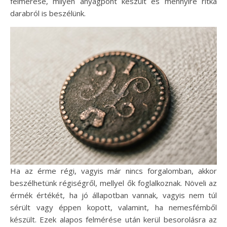
felmérése, milyen anyagpont készült és mennyire ritka
darabról is beszélünk.
Ha az érme régi, vagyis már nincs forgalomban, akkor
beszélhetünk régiségről, mellyel ők foglalkoznak. Növeli az
érmék értékét, ha jó állapotban vannak, vagyis nem túl
sérült vagy éppen kopott, valamint, ha nemesfémből
készült. Ezek alapos felmérése után kerül besorolásra az