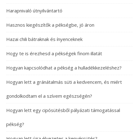
Harapnivaló útnyilvántartó
Hasznos kiegészítők a pékségbe, jó áron
Hazai chili bátraknak és ínyenceknek
Hogy te is érezhesd a pékségek finom illatát
Hogyan kapcsolódhat a pékség a hulladékkezeléshez?
Hogyan lett a gránátalmás süti a kedvencem, és miért
gondolkodtam el a szívem egészségén?
Hogyan lett egy cipósütésből pályázati támogatással
pékség?
Hogyan lett újra élvezetes a kenyérsütés?