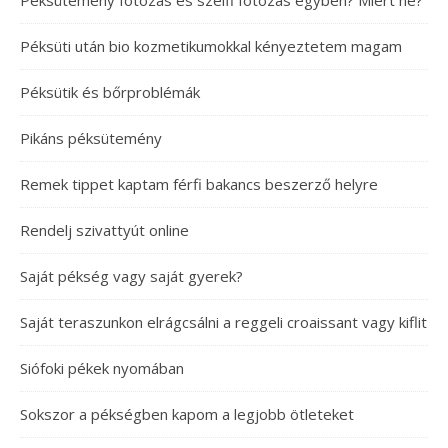
Péksütemény fotózás és szelfi fotózás egyben? Miért ne?
Péksüti után bio kozmetikumokkal kényeztetem magam
Péksütik és bőrproblémák
Pikáns péksütemény
Remek tippet kaptam férfi bakancs beszerző helyre
Rendelj szivattyút online
Saját pékség vagy saját gyerek?
Saját teraszunkon elrágcsálni a reggeli croaissant vagy kiflit
Siófoki pékek nyomában
Sokszor a pékségben kapom a legjobb ötleteket