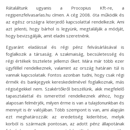
Rátaláltunk ugyanis a Procopius Kft-re, a
regipenzfelvasarlas.hu címen. A cég 2008. óta működik és
az egész országra kiterjedő kapcsolattal rendelkezik. Ami
azt jelenti, hogy bárhol is legyünk, megtalálják a módját,
hogy bevizsgálják, amit eladni szeretnénk.
Egyaránt eladással és régi pénz felvásárlásával is
foglalkozik a társaság. A szakmaiság, becsületesség és
régi értékek tisztelete jellemzi őket. Mára már több ezer
ügyféllel rendelkeznek, valamint az ország határain túl is
vannak kapcsolataik. Fontos azonban tudni, hogy csak régi
érmék és bankjegyek kereskedelmével foglalkoznak, más
régiségekkel nem. Szakértőkről beszélünk, akik megfelelő
tapasztalattal és ismerettel rendelkeznek ahhoz, hogy
alaposan felmérjék, milyen érme is van a tulajdonunkban és
mennyit is ér valójában. Több szempont is van, ami alapján
ezt meghatározzák: az eredetiség kiderítése, melyik
korból is származik pontosan, az adott pénz állapotának