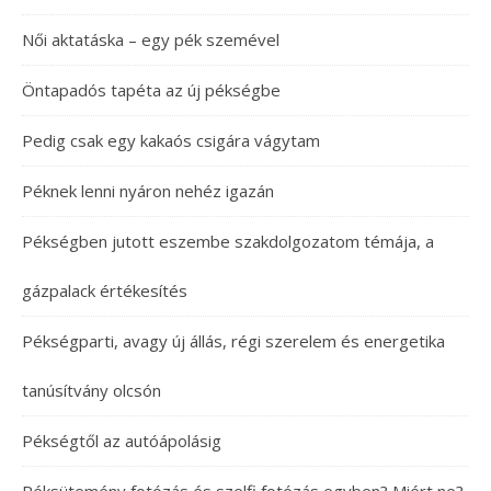
Női aktatáska – egy pék szemével
Öntapadós tapéta az új pékségbe
Pedig csak egy kakaós csigára vágytam
Péknek lenni nyáron nehéz igazán
Pékségben jutott eszembe szakdolgozatom témája, a
gázpalack értékesítés
Pékségparti, avagy új állás, régi szerelem és energetika
tanúsítvány olcsón
Pékségtől az autóápolásig