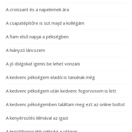
A croissant és a napelemek ára
A csapatépítőre is süt majd a kollégám
A fiam első napjai a pékségben
A hiányzó láncszem
A jó dolgokat igenis be lehet vonzani
A kedvenc pékségem eladói is tanulnak még
A kedvenc pékségem után kedvenc fogorvosom is lett
A kedvenc pékségemben találtam meg ezt az online boltot
A kenyérsütés klímával az igazi
A legotthonosabb pékség a világon