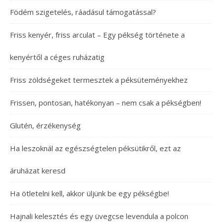
Födém szigetelés, ráadásul támogatással?
Friss kenyér, friss arculat – Egy pékség története a
kenyértől a céges ruházatig
Friss zöldségeket termesztek a péksüteményekhez
Frissen, pontosan, hatékonyan – nem csak a pékségben!
Glutén, érzékenység
Ha leszoknál az egészségtelen péksütikről, ezt az
áruházat keresd
Ha ötletelni kell, akkor üljünk be egy pékségbe!
Hajnali kelesztés és egy üvegcse levendula a polcon