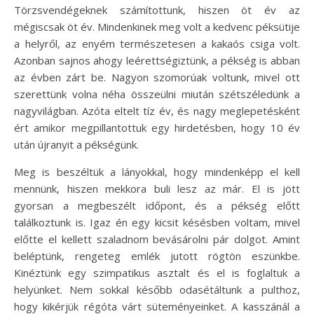
Törzsvendégeknek számítottunk, hiszen öt év az
mégiscsak öt év. Mindenkinek meg volt a kedvenc péksütije
a helyről, az enyém természetesen a kakaós csiga volt.
Azonban sajnos ahogy leérettségiztünk, a pékség is abban
az évben zárt be. Nagyon szomorúak voltunk, mivel ott
szerettünk volna néha összeülni miután szétszéledünk a
nagyvilágban. Azóta eltelt tíz év, és nagy meglepetésként
ért amikor megpillantottuk egy hirdetésben, hogy 10 év
után újranyit a pékségünk.
Meg is beszéltük a lányokkal, hogy mindenképp el kell
mennünk, hiszen mekkora buli lesz az már. El is jött
gyorsan a megbeszélt időpont, és a pékség előtt
találkoztunk is. Igaz én egy kicsit késésben voltam, mivel
előtte el kellett szaladnom bevásárolni pár dolgot. Amint
beléptünk, rengeteg emlék jutott rögtön eszünkbe.
Kinéztünk egy szimpatikus asztalt és el is foglaltuk a
helyünket. Nem sokkal később odasétáltunk a pulthoz,
hogy kikérjük régóta várt süteményeinket. A kasszánál a