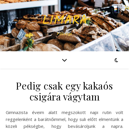
LIMARA
Péksége
Pedig csak egy kakaós
csigára vágytam
Gimnazista éveim alatt megszokott napi rutin volt
reggelenként a barátnőimmel, hogy suli előtt elmentünk a
közeli pékségbe, hogy bevásároljunk a napra.