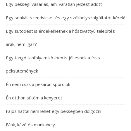
Egy pékségi vásárlás, ami váratlan jelzést adott
Egy sonkás szendvicset és egy székhelyszolgáltatót kérek!
Egy sütödést is érdekelhetnek a hőszivattyú telepítés
árak, nem igaz?
Egy tangó tanfolyam közben is jól esnek a friss
péksütemények
Én nem csak a pékárun spórolok
Én otthon sütöm a kenyeret
Fájós háttal nem lehet egy pékségben dolgozni
Fánk, kávé és munkahely