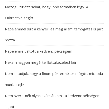
Mozogj, túrázz sokat, hogy jobb formában légy. A
Cultractive segít!
Napelemmel sült a kenyér, és még állami támogatás is járt
hozzá!
Napelemre váltott a kedvenc pékségem
Nekem nagyon megérte flottakezelést kérni
Nem is tudjuk, hogy a finom péktermékek mögött micsoda
munka rejlik
Nem szeretnék olyan számlát, amit a kedvenc pékségem
kapott