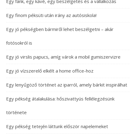
Egy fánk, egy kávé, egy beszélgetés és a vállalkozás
Egy finom péksüti után irány az autósiskola!
Egy jó pékségben bármiről lehet beszélgetni – akár
fotósokról is
Egy jó virslis papucs, amíg várok a mobil gumiszervizre
Egy jó vízszerelő elkélt a home office-hoz
Egy lenyűgöző történet az iparról, amely bárkit inspirálhat
Egy pékség átalakulása: hőszivattyús fellélegzésünk
története
Egy pékség tetején láttunk először napelemeket