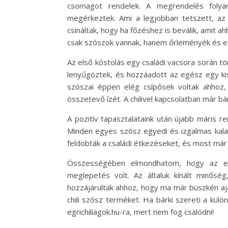
csomagot rendelek. A megrendelés foly
megérkeztek. Ami a legjobban tetszett, az
csináltak, hogy ha főzéshez is beválik, amit ah
csak szószok vannak, hanem őrleményék és e
Az első kóstolás egy családi vacsora során tö
lenyűgöztek, és hozzáadott az egész egy kis 
szószai éppen elég csípősek voltak ahhoz
összetevő ízét. A chilivel kapcsolatban már 
A pozitív tapasztalataink után újabb máris re
Minden egyes szósz egyedi és izgalmas kalan
feldobták a családi étkezéseket, és most már
Összességében elmondhatom, hogy az egri
meglepetés volt. Az általuk kínált minősé
hozzájárultak ahhoz, hogy ma már büszkén aj
chili szósz terméket. Ha bárki szereti a külö
egrichiliagok.hu-ra, mert nem fog csalódni!