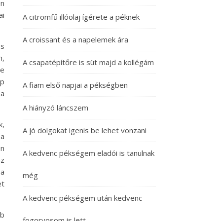
en
ai
A citromfű illóolaj ígérete a péknek
A croissant és a napelemek ára
os
m,
A csapatépítőre is süt majd a kollégám
ze
pp
A fiam első napjai a pékségben
 a
A hiányzó láncszem
k,
A jó dolgokat igenis be lehet vonzani
 a
en
A kedvenc pékségem eladói is tanulnak
az
 a
még
et
A kedvenc pékségem után kedvenc
bb
fogorvosom is lett