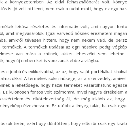
k a környezetemben. Az oldal felhasználóbarát volt, könny
s is. Jó volt ott lenni, nem csak a tudat miatt, hogy ez egy haz
mékek leírása részletes és informatív volt, ami nagyon font
ról, amit megvásárolok. Igazi várvédő hősnek érezhetem maga
sába, amikről tévesen hittem, hogy nem nekem való, de pers
ú termékek. A termékek utalásai az egri hősökre pedig végké
lmese van mára a chilinek, akiket lebeszélni sem lehetne
jók, hogy új embereket is vonzzanak ebbe a világba.
teszi jobbá és exkluzívabbá, az az, hogy saját portékákat kínálna
galmazókkal. A termékek sokszínűsége, az a szenvedély, amivel
 ennek a lehetősége, hogy hazai terméket vásárolhatunk egész
. Ez különösen fontos volt számomra, mivel nagyra értékelem 
szakértelem és elkötelezettség áll, de még inkább az, hogy
dményeképp élvezhessem. Ez utóbbi a lényeg talán, ha csak egy
szószok terén, ezért úgy döntöttem, hogy először csak egy kise