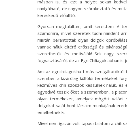
másban is, és ezt a helyet sokan kedveli
navigálható, de nagyon szórakoztató és mutató
kereskedő-előállító.
Gyorsan megtaláltam, amit kerestem. A ter
számomra, mivel szeretek tudni mindent ar
miután berántottak olyan dolgok kipróbálá
vannak náluk eltérő erősségű és pikánsság
szerethetők és motiválók! Sok nagy szere
fogyasztásáról, de az Egri Chiliagok abban is 
Ami az egrichiliagok.hu-t más szolgáltatóktól 
szemben a kizárólag külföldi termékeket for
kézműves chili szószok készülnek náluk, és
egyedivé teszik őket a szememben, a piacon
olyan termékeket, amelyek mögött valódi 
dolgokat saját honfitársaim munkájának ere
emelhetnék ki.
Mivel nem igazán volt tapasztalatom a chili 