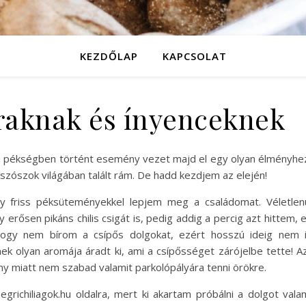
KEZDŐLAP
KAPCSOLAT
traknak és ínyenceknek
 pékségben történt esemény vezet majd el egy olyan élményhe
 szószok világában talált rám. De hadd kezdjem az elején!
y friss péksüteményekkel lepjem meg a családomat. Véletlen
rősen pikáns chilis csigát is, pedig addig a percig azt hittem, 
ogy nem bírom a csípős dolgokat, ezért hosszú ideig nem 
inek olyan aromája áradt ki, ami a csípősséget zárójelbe tette! A
y miatt nem szabad valamit parkolópályára tenni örökre.
richiliagok.hu oldalra, mert ki akartam próbálni a dolgot vala