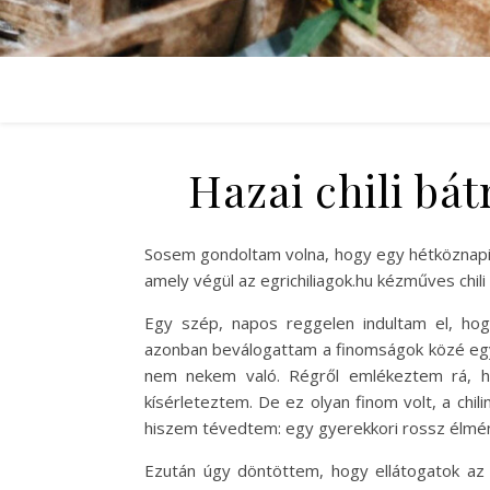
Hazai chili bá
Sosem gondoltam volna, hogy egy hétköznapi
amely végül az egrichiliagok.hu kézműves chili
Egy szép, napos reggelen indultam el, hog
azonban beválogattam a finomságok közé egy e
nem nekem való. Régről emlékeztem rá, h
kísérleteztem. De ez olyan finom volt, a chil
hiszem tévedtem: egy gyerekkori rossz élmén
Ezután úgy döntöttem, hogy ellátogatok az eg