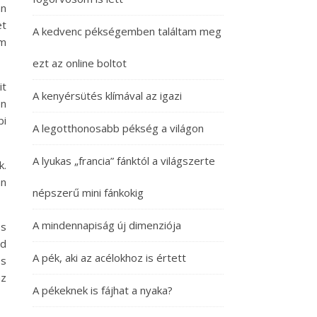
an
et
A kedvenc pékségemben találtam meg
em
ezt az online boltot
it
A kenyérsütés klímával az igazi
en
bi
A legotthonosabb pékség a világon
A lyukas „francia” fánktól a világszerte
k.
án
népszerű mini fánkokig
A mindennapiság új dimenziója
es
nd
A pék, aki az acélokhoz is értett
es
az
A pékeknek is fájhat a nyaka?