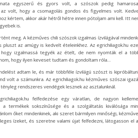
amata egyszerű és gyors volt, a szószok pedig hamaros
 az volt, hogy a csomagolás gondos és figyelmes volt. Kedv
hoz kértem, akkor akár hétről hétre innen pótoljam ami kell. Itt n
gyebek is.
rtént meg. A kézműves chili szószok izgalmas ízvilágával mindenk
pluszt az amúgy is kedvelt ételeinkhez. Az egrichiliagok.hu ez
, hogy izgalmassá tegyék az ételt, de nem nyomták el a töb
bánom, hogy ilyen keveset tudtam és gondoltam róla…
ndelést adtam le, és már többféle ízvilágú szószt is kipróbáltun
d volt a számunkra. Az egrichiliagok.hu kézműves szószai igaz
 tényleg rendszeres vendégek lesznek az asztalunknál.
chiliagok.hu felfedezése egy váratlan, de nagyon kellem
g, a termékek sokszínűsége és a szolgáltatás kiválósága mi
ánlom őket mindenkinek, aki szeret bármilyen minőségi, kézműv
nleges ízeket, és szeretne valami újat felfedezni, látogasson el 