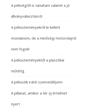
A pékségtől is tanultam valamit a jó
állványválasztásról
A péksüteményekről le kellett
mondanom, de a minőségi motorolajról
nem fogok!
A péksüteményektől a plasztikai
műtétig
A péksütik iránti szenvedélyem
A pillanat, amikor a tér új értelmet
nyert