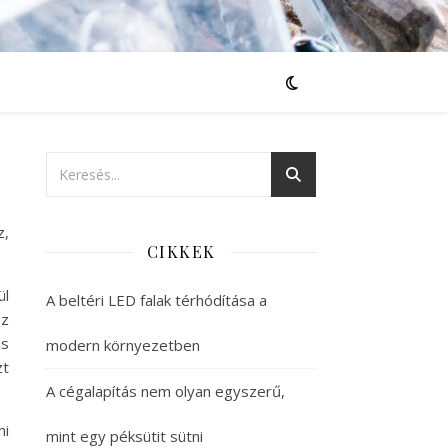
z,
CIKKEK
ül
A beltéri LED falak térhódítása a
ez
is
modern környezetben
zt
A cégalapítás nem olyan egyszerű,
mi
mint egy péksütit sütni