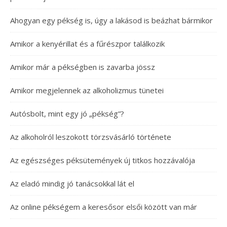
Ahogyan egy pékség is, úgy a lakásod is beázhat bármikor
Amikor a kenyérillat és a fűrészpor találkozik
Amikor már a pékségben is zavarba jössz
Amikor megjelennek az alkoholizmus tünetei
Autósbolt, mint egy jó „pékség”?
Az alkoholról leszokott törzsvásárló története
Az egészséges péksütemények új titkos hozzávalója
Az eladó mindig jó tanácsokkal lát el
Az online pékségem a keresősor elsői között van már