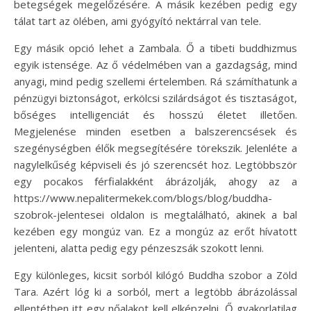
betegségek megelőzésére. A másik kezében pedig egy
tálat tart az ölében, ami gyógyító nektárral van tele.
Egy másik opció lehet a Zambala. Ő a tibeti buddhizmus
egyik istensége. Az ő védelmében van a gazdagság, mind
anyagi, mind pedig szellemi értelemben. Rá számíthatunk a
pénzügyi biztonságot, erkölcsi szilárdságot és tisztaságot,
bőséges intelligenciát és hosszú életet illetően.
Megjelenése minden esetben a balszerencsések és
szegénységben élők megsegítésére törekszik. Jelenléte a
nagylelkűség képviseli és jó szerencsét hoz. Legtöbbször
egy pocakos férfialakként ábrázolják, ahogy az a
https://www.nepalitermekek.com/blogs/blog/buddha-
szobrok-jelentesei oldalon is megtalálható, akinek a bal
kezében egy mongúz van. Ez a mongúz az erőt hívatott
jelenteni, alatta pedig egy pénzeszsák szokott lenni.
Egy különleges, kicsit sorból kilógó Buddha szobor a Zöld
Tara. Azért lóg ki a sorból, mert a legtöbb ábrázolással
ellentétben itt egy nőalakot kell elképzelni. Ő gyakorlatilag