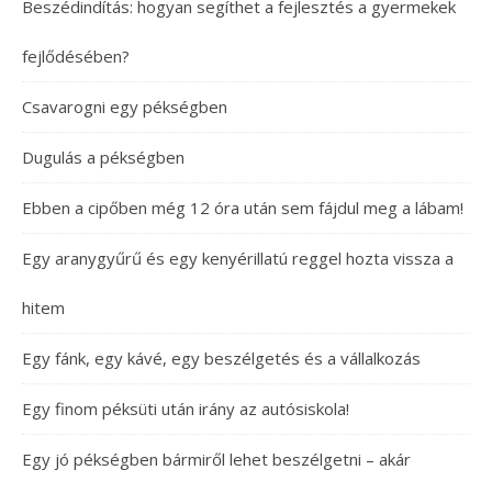
Beszédindítás: hogyan segíthet a fejlesztés a gyermekek
fejlődésében?
Csavarogni egy pékségben
Dugulás a pékségben
Ebben a cipőben még 12 óra után sem fájdul meg a lábam!
Egy aranygyűrű és egy kenyérillatú reggel hozta vissza a
hitem
Egy fánk, egy kávé, egy beszélgetés és a vállalkozás
Egy finom péksüti után irány az autósiskola!
Egy jó pékségben bármiről lehet beszélgetni – akár