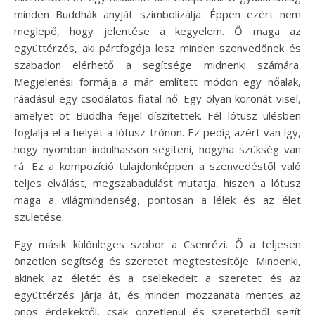
minden Buddhák anyját szimbolizálja. Éppen ezért nem
meglepő, hogy jelentése a kegyelem. Ő maga az
együttérzés, aki pártfogója lesz minden szenvedőnek és
szabadon elérhető a segítsége midnenki számára.
Megjelenési formája a már említett módon egy nőalak,
ráadásul egy csodálatos fiatal nő. Egy olyan koronát visel,
amelyet öt Buddha fejjel díszítettek. Fél lótusz ülésben
foglalja el a helyét a lótusz trónon. Ez pedig azért van így,
hogy nyomban indulhasson segíteni, hogyha szükség van
rá. Ez a kompozíció tulajdonképpen a szenvedéstől való
teljes elválást, megszabadulást mutatja, hiszen a lótusz
maga a világmindenség, pontosan a lélek és az élet
születése.
Egy másik különleges szobor a Csenrézi. Ő a teljesen
önzetlen segítség és szeretet megtestesítője. Mindenki,
akinek az életét és a cselekedeit a szeretet és az
együttérzés járja át, és minden mozzanata mentes az
önös érdekektől, csak önzetlenül és szeretetből segít