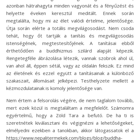
azonban hátrahagyta minden vagyonát és a fényűzést és
helyette éveken keresztül meditált. Ennek során
megtalálta, hogy mi az élet valódi értelme, jelentősége.
Útja során elérte a totális megvilágosodást. Nem csoda
tehát, hogy őt tartják a tanítás és megvilágosodás
istenségének, megtestesítőjének. A tanításai ebből
érthetődően a buddhizmus szilárd alapját képezik.
Rengetegféle ábrázolása létezik, vannak szobrok ahol ül,
van ahol áll, éppen sétál, vagy az oldalán fekszik. Ez mind
az életének és ezzel együtt a tanításainak a különböző
szakaszait, állomásait jelképezi. Testhelyzete mellett a
kézmozdulatainak is komoly jelentősége van.
Nem értem a felsorolás végére, de nem taglalom tovább,
mert ezek közül is megtaláltam a megfelelőt. Számomra
egyértelmű, hogy a Zöld Tara a befutó. De ha ti is
szeretnétek kiválasztani és végignézni a lehetőségeket,
elmélyedni ezekben a tanokban, akkor látogassatok el a
https://www.nepalitermekek.com/blogs/blog/buddha-