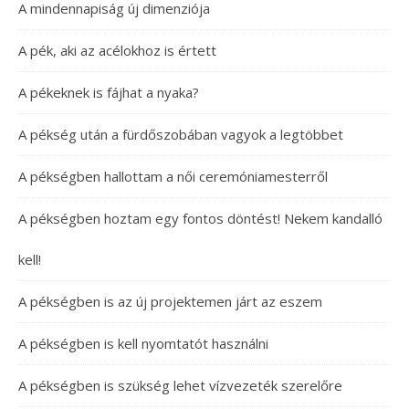
A mindennapiság új dimenziója
A pék, aki az acélokhoz is értett
A pékeknek is fájhat a nyaka?
A pékség után a fürdőszobában vagyok a legtöbbet
A pékségben hallottam a női ceremóniamesterről
A pékségben hoztam egy fontos döntést! Nekem kandalló
kell!
A pékségben is az új projektemen járt az eszem
A pékségben is kell nyomtatót használni
A pékségben is szükség lehet vízvezeték szerelőre