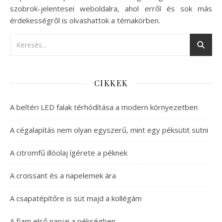
szobrok-jelentesei weboldalra, ahol erről és sok más
érdekességről is olvashattok a témakörben.
CIKKEK
A beltéri LED falak térhódítása a modern környezetben
A cégalapítás nem olyan egyszerű, mint egy péksütit sütni
A citromfű illóolaj ígérete a péknek
A croissant és a napelemek ára
A csapatépítőre is süt majd a kollégám
A fiam első napjai a pékségben