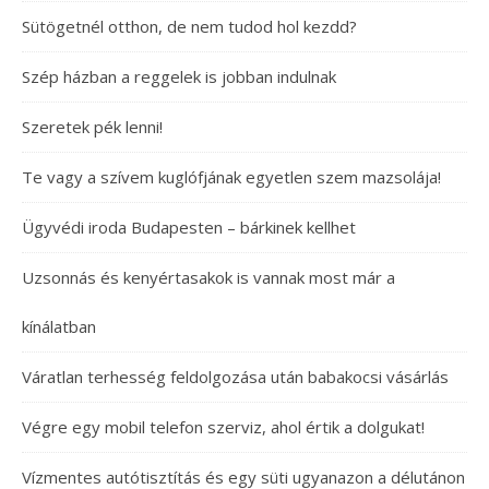
Sütögetnél otthon, de nem tudod hol kezdd?
Szép házban a reggelek is jobban indulnak
Szeretek pék lenni!
Te vagy a szívem kuglófjának egyetlen szem mazsolája!
Ügyvédi iroda Budapesten – bárkinek kellhet
Uzsonnás és kenyértasakok is vannak most már a
kínálatban
Váratlan terhesség feldolgozása után babakocsi vásárlás
Végre egy mobil telefon szerviz, ahol értik a dolgukat!
Vízmentes autótisztítás és egy süti ugyanazon a délutánon