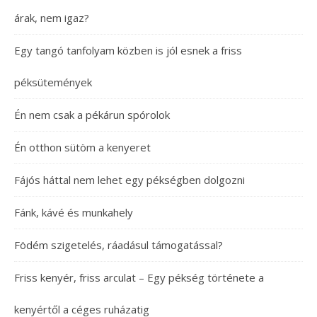
árak, nem igaz?
Egy tangó tanfolyam közben is jól esnek a friss
péksütemények
Én nem csak a pékárun spórolok
Én otthon sütöm a kenyeret
Fájós háttal nem lehet egy pékségben dolgozni
Fánk, kávé és munkahely
Födém szigetelés, ráadásul támogatással?
Friss kenyér, friss arculat – Egy pékség története a
kenyértől a céges ruházatig