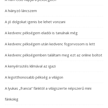
A hiányzó láncszem
A jó dolgokat igenis be lehet vonzani
A kedvenc pékségem eladói is tanulnak még
A kedvenc pékségem után kedvenc fogorvosom is lett
A kedvenc pékségemben találtam meg ezt az online boltot
A kenyérsütés klímával az igazi
A legotthonosabb pékség a világon
A lyukas „francia” fánktól a világszerte népszerű mini
fánkokig