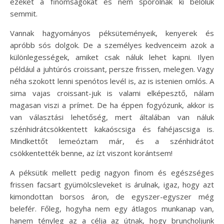
ezeket a finomságokat és nem spórolnak ki belőlük
semmit.
Vannak hagyományos péksüteményeik, kenyerek és
apróbb sós dolgok. De a személyes kedvenceim azok a
különlegességek, amiket csak náluk lehet kapni. Ilyen
például a juhtúrós croissant, persze frissen, melegen. Vagy
néha szokott lenni spenótos levél is, az is istenien omlós. A
sima vajas croissant-juk is valami elképesztő, nálam
magasan viszi a prímet. De ha éppen fogyózunk, akkor is
van választási lehetőség, mert általában van náluk
szénhidrátcsökkentett kakaóscsiga és fahéjascsiga is.
Mindkettőt lemeóztam már, és a szénhidrátot
csökkentették benne, az ízt viszont korántsem!
A péksütik mellett pedig nagyon finom és egészséges
frissen facsart gyümölcsleveket is árulnak, igaz, hogy azt
kimondottan borsos áron, de egyszer-egyszer még
belefér. Főleg, hogyha nem egy átlagos munkanap van,
hanem tényleg az a célja az útnak, hogy bruncholjunk