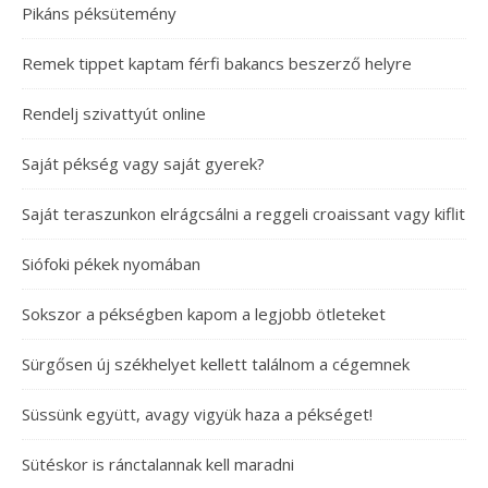
Pikáns péksütemény
Remek tippet kaptam férfi bakancs beszerző helyre
Rendelj szivattyút online
Saját pékség vagy saját gyerek?
Saját teraszunkon elrágcsálni a reggeli croaissant vagy kiflit
Siófoki pékek nyomában
Sokszor a pékségben kapom a legjobb ötleteket
Sürgősen új székhelyet kellett találnom a cégemnek
Süssünk együtt, avagy vigyük haza a pékséget!
Sütéskor is ránctalannak kell maradni