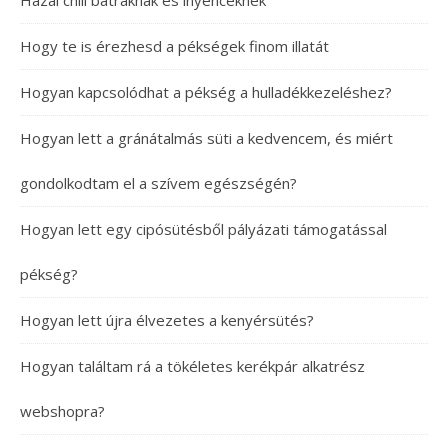
Hazai chili bátraknak és ínyenceknek
Hogy te is érezhesd a pékségek finom illatát
Hogyan kapcsolódhat a pékség a hulladékkezeléshez?
Hogyan lett a gránátalmás süti a kedvencem, és miért
gondolkodtam el a szívem egészségén?
Hogyan lett egy cipósütésből pályázati támogatással
pékség?
Hogyan lett újra élvezetes a kenyérsütés?
Hogyan találtam rá a tökéletes kerékpár alkatrész
webshopra?