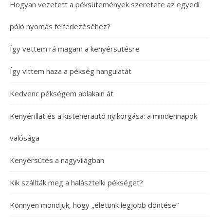
Hogyan vezetett a péksütemények szeretete az egyedi
póló nyomás felfedezéséhez?
Így vettem rá magam a kenyérsütésre
Így vittem haza a pékség hangulatát
Kedvenc pékségem ablakain át
Kenyérillat és a kisteherautó nyikorgása: a mindennapok
valósága
Kenyérsütés a nagyvilágban
Kik szállták meg a halásztelki pékséget?
Könnyen mondjuk, hogy „életünk legjobb döntése”