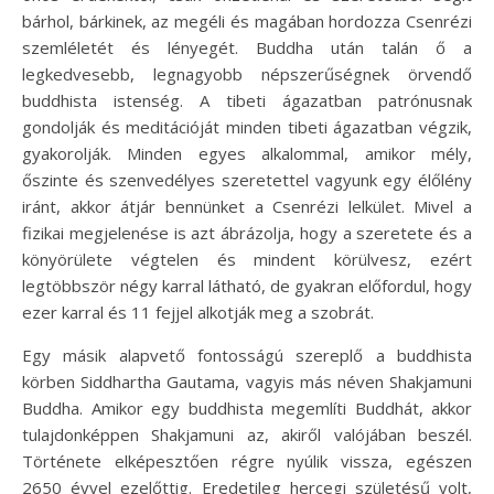
bárhol, bárkinek, az megéli és magában hordozza Csenrézi
szemléletét és lényegét. Buddha után talán ő a
legkedvesebb, legnagyobb népszerűségnek örvendő
buddhista istenség. A tibeti ágazatban patrónusnak
gondolják és meditációját minden tibeti ágazatban végzik,
gyakorolják. Minden egyes alkalommal, amikor mély,
őszinte és szenvedélyes szeretettel vagyunk egy élőlény
iránt, akkor átjár bennünket a Csenrézi lelkület. Mivel a
fizikai megjelenése is azt ábrázolja, hogy a szeretete és a
könyörülete végtelen és mindent körülvesz, ezért
legtöbbször négy karral látható, de gyakran előfordul, hogy
ezer karral és 11 fejjel alkotják meg a szobrát.
Egy másik alapvető fontosságú szereplő a buddhista
körben Siddhartha Gautama, vagyis más néven Shakjamuni
Buddha. Amikor egy buddhista megemlíti Buddhát, akkor
tulajdonképpen Shakjamuni az, akiről valójában beszél.
Története elképesztően régre nyúlik vissza, egészen
2650 évvel ezelőttig. Eredetileg hercegi születésű volt,