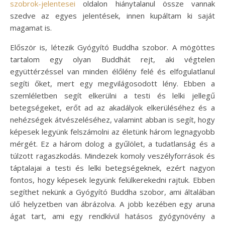
szobrok-jelentesei
oldalon hiánytalanul össze vannak
szedve az egyes jelentések, innen kupáltam ki saját
magamat is.
Először is, létezik Gyógyító Buddha szobor. A mögöttes
tartalom egy olyan Buddhát rejt, aki végtelen
együttérzéssel van minden élőlény felé és elfogulatlanul
segíti őket, mert egy megvilágosodott lény. Ebben a
szemléletben segít elkerülni a testi és lelki jellegű
betegségeket, erőt ad az akadályok elkerüléséhez és a
nehézségek átvészeléséhez, valamint abban is segít, hogy
képesek legyünk felszámolni az életünk három legnagyobb
mérgét. Ez a három dolog a gyűlölet, a tudatlanság és a
túlzott ragaszkodás. Mindezek komoly veszélyforrások és
táptalajai a testi és lelki betegségeknek, ezért nagyon
fontos, hogy képesek legyünk felülkerekedni rajtuk. Ebben
segíthet nekünk a Gyógyító Buddha szobor, ami általában
ülő helyzetben van ábrázolva. A jobb kezében egy aruna
ágat tart, ami egy rendkívül hatásos gyógynövény a