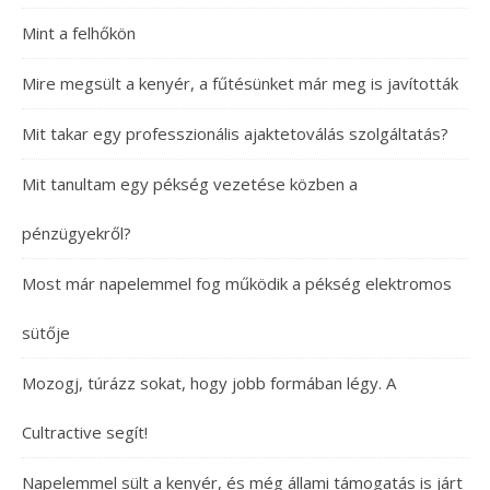
Mint a felhőkön
Mire megsült a kenyér, a fűtésünket már meg is javították
Mit takar egy professzionális ajaktetoválás szolgáltatás?
Mit tanultam egy pékség vezetése közben a
pénzügyekről?
Most már napelemmel fog működik a pékség elektromos
sütője
Mozogj, túrázz sokat, hogy jobb formában légy. A
Cultractive segít!
Napelemmel sült a kenyér, és még állami támogatás is járt