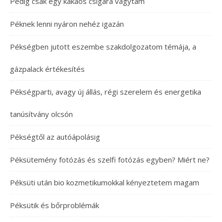
Pedig csak egy kakaós csigára vágytam
Péknek lenni nyáron nehéz igazán
Pékségben jutott eszembe szakdolgozatom témája, a
gázpalack értékesítés
Pékségparti, avagy új állás, régi szerelem és energetika
tanúsítvány olcsón
Pékségtől az autóápolásig
Péksütemény fotózás és szelfi fotózás egyben? Miért ne?
Péksüti után bio kozmetikumokkal kényeztetem magam
Péksütik és bőrproblémák