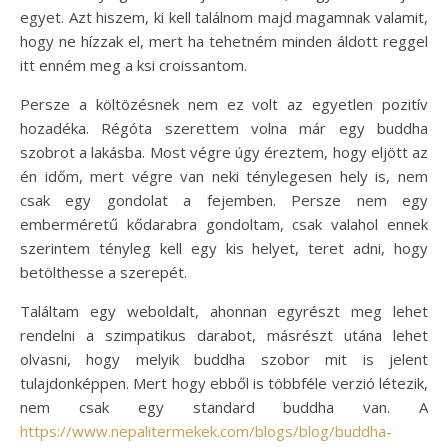
egyet. Azt hiszem, ki kell találnom majd magamnak valamit,
hogy ne hízzak el, mert ha tehetném minden áldott reggel
itt enném meg a ksi croissantom.
Persze a költözésnek nem ez volt az egyetlen pozitív
hozadéka. Régóta szerettem volna már egy buddha
szobrot a lakásba. Most végre úgy éreztem, hogy eljött az
én időm, mert végre van neki ténylegesen hely is, nem
csak egy gondolat a fejemben. Persze nem egy
emberméretű kődarabra gondoltam, csak valahol ennek
szerintem tényleg kell egy kis helyet, teret adni, hogy
betölthesse a szerepét.
Találtam egy weboldalt, ahonnan egyrészt meg lehet
rendelni a szimpatikus darabot, másrészt utána lehet
olvasni, hogy melyik buddha szobor mit is jelent
tulajdonképpen. Mert hogy ebből is többféle verzió létezik,
nem csak egy standard buddha van. A
https://www.nepalitermekek.com/blogs/blog/buddha-