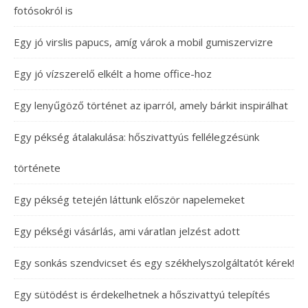
fotósokról is
Egy jó virslis papucs, amíg várok a mobil gumiszervizre
Egy jó vízszerelő elkélt a home office-hoz
Egy lenyűgöző történet az iparról, amely bárkit inspirálhat
Egy pékség átalakulása: hőszivattyús fellélegzésünk
története
Egy pékség tetején láttunk először napelemeket
Egy pékségi vásárlás, ami váratlan jelzést adott
Egy sonkás szendvicset és egy székhelyszolgáltatót kérek!
Egy sütödést is érdekelhetnek a hőszivattyú telepítés