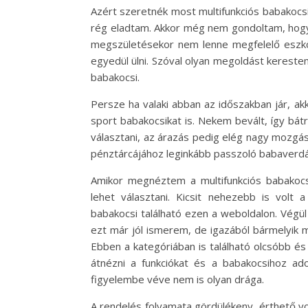
Azért szeretnék most multifunkciós babakocs
rég eladtam. Akkor még nem gondoltam, hogy 
megszületésekor nem lenne megfelelő eszköz
egyedül ülni. Szóval olyan megoldást kerestem
babakocsi.
Persze ha valaki abban az időszakban jár, ak
sport babakocsikat is. Nekem bevált, így bát
választani, az árazás pedig elég nagy mozgás
pénztárcájához leginkább passzoló babaverdá
Amikor megnéztem a multifunkciós babakocs
lehet választani. Kicsit nehezebb is volt 
babakocsi található ezen a weboldalon. Végül 
ezt már jól ismerem, de igazából bármelyik m
Ebben a kategóriában is található olcsóbb és
átnézni a funkciókat és a babakocsihoz ad
figyelembe véve nem is olyan drága.
A rendelés folyamata gördülékeny, érthető vol