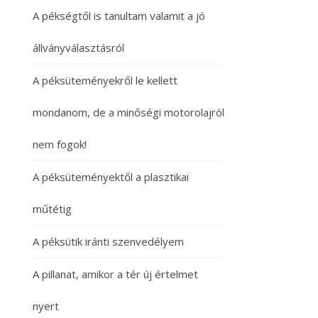
A pékségtől is tanultam valamit a jó
állványválasztásról
A péksüteményekről le kellett
mondanom, de a minőségi motorolajról
nem fogok!
A péksüteményektől a plasztikai
műtétig
A péksütik iránti szenvedélyem
A pillanat, amikor a tér új értelmet
nyert