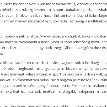
it, mert korábban volt külön mózeskosaram is, ezeket viszont m
később is szükség lehetne rá. A sport babakocsi pedig a kisba
, azt már akkor szabad használni, amikor a kicsi stabilan kép
, amivel minden időszakot le tudok fedni, ez pedig a multifunkci
kor ajánlom neki a https://www.babaverda.hu/babakocsik oldalon
ran merem továbbadni a hírét. Most is több lehetőség közül leh
teret biztosít ahhoz, hogy bárki megtalálhassa az igényeihez és
t.
i kínálatukat tátva maradt a szám. Nagyon sok lehetőség köz
a döntést meghozni, mint gondoltam, hiszen annyi fantasztik
Anex márkájút választottam. A sport babakocsink is ilyen volt, í
ásikat is választhattam volna, mind nagyon jó minőségűnek tűni
 nagyobb befektetést igénylő babakocsi is. Érdemes az árakon t
ott extrákat is, hisz sok esetben a drágább valójában minde
t minden lépés, nem vitt tévútra az oldal, gyorsan le tudtam adn