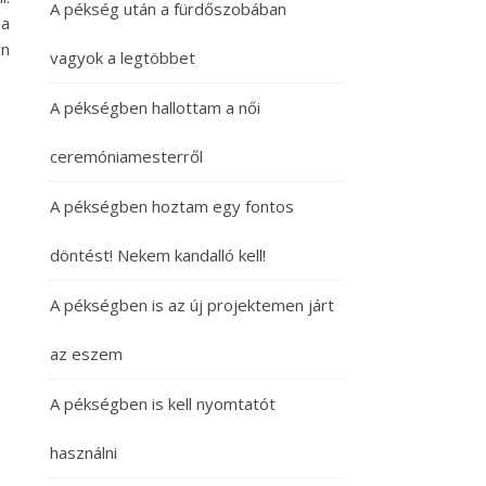
A pékség után a fürdőszobában
 a
én
vagyok a legtöbbet
A pékségben hallottam a női
ceremóniamesterről
A pékségben hoztam egy fontos
döntést! Nekem kandalló kell!
A pékségben is az új projektemen járt
az eszem
A pékségben is kell nyomtatót
használni