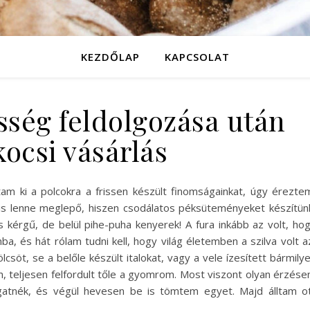
KEZDŐLAP
KAPCSOLAT
sség feldolgozása után
ocsi vásárlás
tam ki a polcokra a frissen készült finomságainkat, úgy érezte
is lenne meglepő, hiszen csodálatos péksüteményeket készítün
kérgű, de belül pihe-puha kenyerek! A fura inkább az volt, ho
, és hát rólam tudni kell, hogy világ életemben a szilva volt a
lcsöt, se a belőle készült italokat, vagy a vele ízesített bármily
m, teljesen felfordult tőle a gyomrom. Most viszont olyan érzés
gatnék, és végül hevesen be is tömtem egyet. Majd álltam o