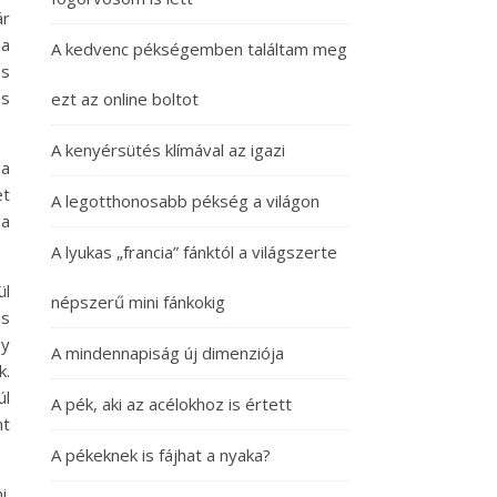
ár
ba
A kedvenc pékségemben találtam meg
es
ós
ezt az online boltot
A kenyérsütés klímával az igazi
 a
et
A legotthonosabb pékség a világon
 a
A lyukas „francia” fánktól a világszerte
ül
népszerű mini fánkokig
us
gy
A mindennapiság új dimenziója
k.
úl
A pék, aki az acélokhoz is értett
nt
A pékeknek is fájhat a nyaka?
i.