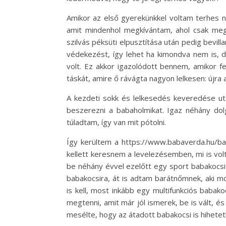
Amikor az első gyerekünkkel voltam terhes n
amit mindenhol megkívántam, ahol csak megl
szilvás péksüti elpusztítása után pedig bevil
védekezést, így lehet ha kimondva nem is, d
volt. Ez akkor igazolódott bennem, amikor f
táskát, amire ő rávágta nagyon lelkesen: újra 
A kezdeti sokk és lelkesedés keveredése utá
beszerezni a babaholmikat. Igaz néhány do
túladtam, így van mit pótolni.
Így kerültem a https://www.babaverda.hu/ba
kellett keresnem a levelezésemben, mi is vol
be néhány évvel ezelőtt egy sport babakocsit
babakocsira, át is adtam barátnőmnek, aki m
is kell, most inkább egy multifunkciós babak
megtenni, amit már jól ismerek, be is vált, 
mesélte, hogy az átadott babakocsi is hihetetle