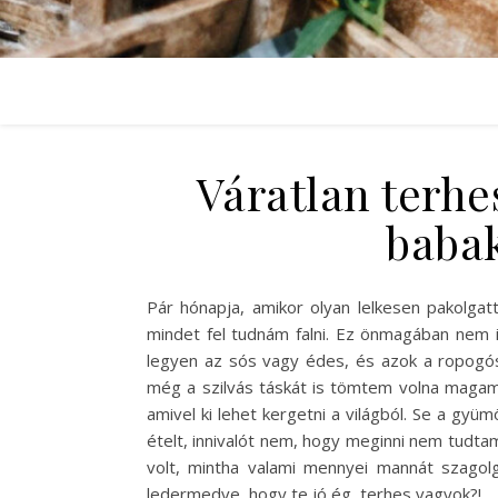
Váratlan terhe
babak
Pár hónapja, amikor olyan lelkesen pakolgat
mindet fel tudnám falni. Ez önmagában nem 
legyen az sós vagy édes, és azok a ropogós 
még a szilvás táskát is tömtem volna magamba
amivel ki lehet kergetni a világból. Se a gyümö
ételt, innivalót nem, hogy meginni nem tudta
volt, mintha valami mennyei mannát szagol
ledermedve, hogy te jó ég, terhes vagyok?!