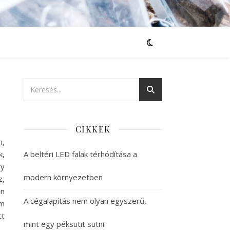
CIKKEK
m,
k,
A beltéri LED falak térhódítása a
gy
modern környezetben
z,
en
A cégalapítás nem olyan egyszerű,
em
tt
mint egy péksütit sütni