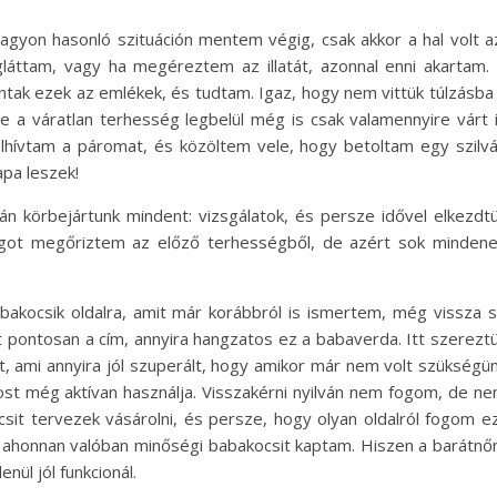
agyon hasonló szituáción mentem végig, csak akkor a hal volt a
áttam, vagy ha megéreztem az illatát, azonnal enni akartam.
lantak ezek az emlékek, és tudtam. Igaz, hogy nem vittük túlzásba
e a váratlan terhesség legbelül még is csak valamennyire várt 
elhívtam a páromat, és közöltem vele, hogy betoltam egy szilv
apa leszek!
n körbejártunk mindent: vizsgálatok, és persze idővel elkezdt
lgot megőriztem az előző terhességből, de azért sok minden
bakocsik oldalra, amit már korábbról is ismertem, még vissza 
t pontosan a cím, annyira hangzatos ez a babaverda. Itt szerezt
, ami annyira jól szuperált, hogy amikor már nem volt szükségü
ost még aktívan használja. Visszakérni nyilván nem fogom, de n
ocsit tervezek vásárolni, és persze, hogy olyan oldalról fogom e
és ahonnan valóban minőségi babakocsit kaptam. Hiszen a barátn
nül jól funkcionál.