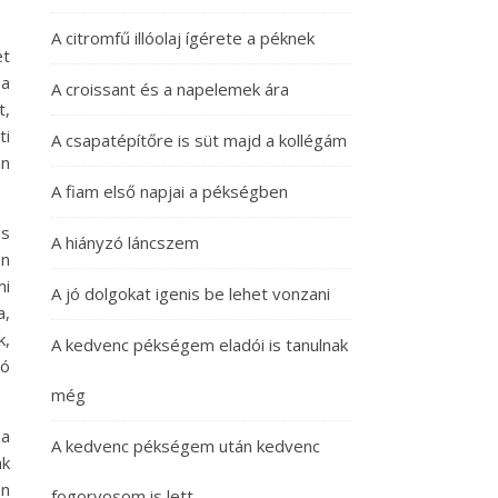
A citromfű illóolaj ígérete a péknek
et
 a
A croissant és a napelemek ára
t,
ti
A csapatépítőre is süt majd a kollégám
en
A fiam első napjai a pékségben
és
A hiányzó láncszem
en
mi
A jó dolgokat igenis be lehet vonzani
a,
k,
A kedvenc pékségem eladói is tanulnak
jó
még
 a
A kedvenc pékségem után kedvenc
ak
en
fogorvosom is lett