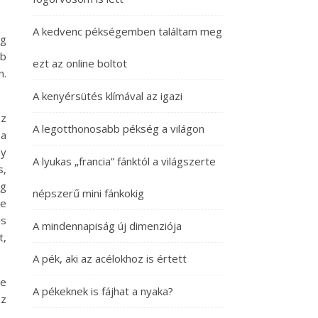
A kedvenc pékségemben találtam meg
ég
bb
ezt az online boltot
n.
A kenyérsütés klímával az igazi
az
A legotthonosabb pékség a világon
 a
gy
A lyukas „francia” fánktól a világszerte
s,
eg
népszerű mini fánkokig
De
is
A mindennapiság új dimenziója
t,
A pék, aki az acélokhoz is értett
ve
A pékeknek is fájhat a nyaka?
Ez