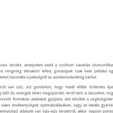
s terület, amelyeken belül a szoftver vásárlás útvesztőib
 is rengeteg témakört lefed, gondoljunk csak bele például e
 lehet használni a pékségtől az autókereskedésig bárhol.
zásról van szó, azt gondolom, hogy minél előbb érdemes ily
 időt és energiát lehet megspórolni. Arról nem is beszélve, ho
erezett formában adatokat gyűjteni, ami később a segítségünk
 sales tevékenységek optimalizálásában, vagy az ideális gyártá
nnyiségű adatunk van egy-egy területről, akkor nagyon pont