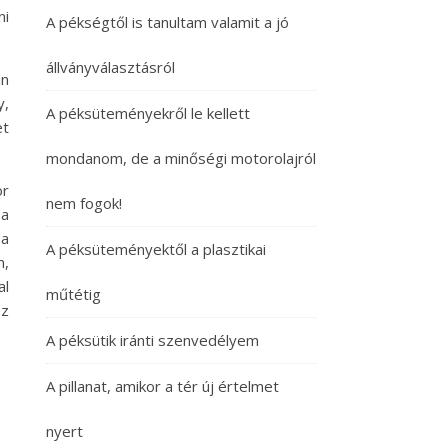
ni
A pékségtől is tanultam valamit a jó
állványválasztásról
an
y,
A péksüteményekről le kellett
et
mondanom, de a minőségi motorolajról
or
nem fogok!
 a
 a
A péksüteményektől a plasztikai
m,
al
műtétig
ez
A péksütik iránti szenvedélyem
A pillanat, amikor a tér új értelmet
nyert