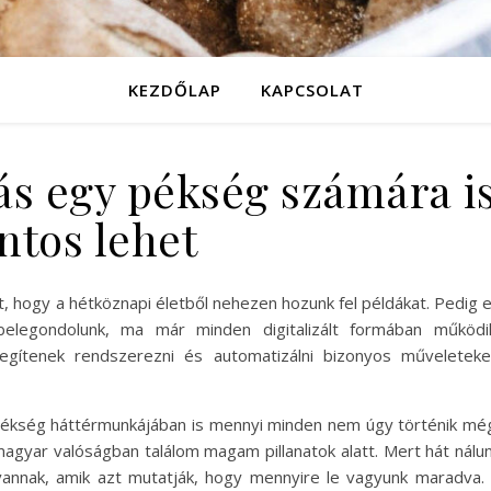
KEZDŐLAP
KAPCSOLAT
lás egy pékség számára i
ntos lehet
, hogy a hétköznapi életből nehezen hozunk fel példákat. Pedig 
belegondolunk, ma már minden digitalizált formában működi
gítenek rendszerezni és automatizálni bizonyos műveleteke
 pékség háttérmunkájában is mennyi minden nem úgy történik mé
magyar valóságban találom magam pillanatok alatt. Mert hát nálu
vannak, amik azt mutatják, hogy mennyire le vagyunk maradva.