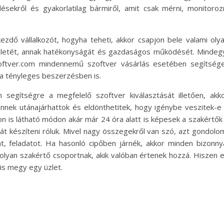
ésekről és gyakorlatilag bármiről, amit csak mérni, monitoroz
zdő vállalkozót, hogyha teheti, akkor csapjon bele valami oly
 üzletét, annak hatékonyságát és gazdaságos működését. Mindeg
szoftver.com mindennemű szoftver vásárlás esetében segítség
 a tényleges beszerzésben is.
segítségre a megfelelő szoftver kiválasztását illetően, akk
nnek utánajárhattok és eldönthetitek, hogy igénybe veszitek-e
 is látható módon akár már 24 óra alatt is képesek a szakértők
tát készíteni róluk. Mivel nagy összegekről van szó, azt gondolo
 feladatot. Ha hasonló cipőben járnék, akkor minden bizonny
olyan szakértő csoportnak, akik valóban értenek hozzá. Hiszen 
is megy egy üzlet.