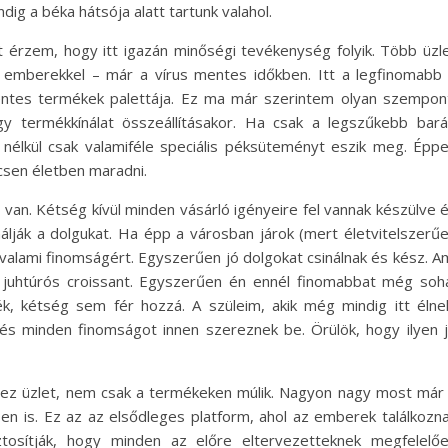
g a béka hátsója alatt tartunk valahol.
t érzem, hogy itt igazán minőségi tevékenység folyik. Több üzl
 emberekkel – már a vírus mentes időkben. Itt a legfinomabb
entes termékek palettája. Ez ma már szerintem olyan szempon
y termékkínálat összeállításakor. Ha csak a legszűkebb bará
 nélkül csak valamiféle speciális péksüteményt eszik meg. Épp
ncsen életben maradni.
an. Kétség kívül minden vásárló igényeire fel vannak készülve 
nálják a dolgukat. Ha épp a városban járok (mert életvitelszerű
 valami finomságért. Egyszerűen jó dolgokat csinálnak és kész. A
juhtúrós croissant. Egyszerűen én ennél finomabbat még soh
k, kétség sem fér hozzá. A szüleim, akik még mindig itt élne
 és minden finomságot innen szereznek be. Örülök, hogy ilyen 
 ez üzlet, nem csak a termékeken múlik. Nagyon nagy most már
en is. Ez az az elsődleges platform, ahol az emberek találkozn
tosítják, hogy minden az előre eltervezetteknek megfelelő