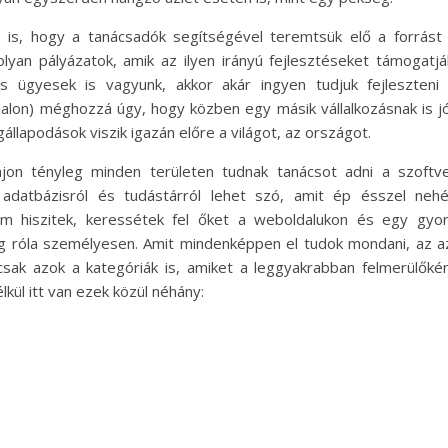
 is, hogy a tanácsadók segítségével teremtsük elő a forrást
lyan pályázatok, amik az ilyen irányú fejlesztéseket támogatjá
 ügyesek is vagyunk, akkor akár ingyen tudjuk fejleszteni
alon) méghozzá úgy, hogy közben egy másik vállalkozásnak is j
llapodások viszik igazán előre a világot, az országot.
jon tényleg minden területen tudnak tanácsot adni a szoftv
i adatbázisról és tudástárról lehet szó, amit ép ésszel neh
nem hiszitek, keressétek fel őket a weboldalukon és egy gyo
g róla személyesen. Amit mindenképpen el tudok mondani, az a
csak azok a kategóriák is, amiket a leggyakrabban felmerülőké
lkül itt van ezek közül néhány: