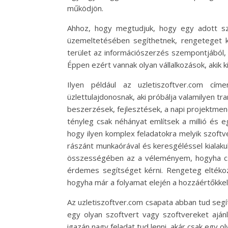
működjön.
Ahhoz, hogy megtudjuk, hogy egy adott sz
üzemeltetésében segíthetnek, rengeteget 
terület az információszerzés szempontjából,
Éppen ezért vannak olyan vállalkozások, akik 
Ilyen például az uzletiszoftver.com cím
üzlettulajdonosnak, aki próbálja valamilyen t
beszerzések, fejlesztések, a napi projektmen
tényleg csak néhányat említsek a millió és e
hogy ilyen komplex feladatokra melyik szof
rászánt munkaórával és keresgéléssel kialaku
összességében az a véleményem, hogyha cs
érdemes segítséget kérni. Rengeteg eltékoz
hogyha már a folyamat elején a hozzáértőkkel
Az uzletiszoftver.com csapata abban tud segí
egy olyan szoftvert vagy szoftvereket ajánl
igazán nagy feladat tud lenni, akár csak egy 