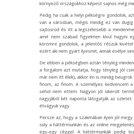
környező országokhoz képest sajnos még mindi
Pedig ha csak a helyi pékségre gondolok, az
van a városban, mégis mindig ez van dugig
sajtosrúd és itt a legszélesebb a mindenm
amit nem szabad figyelmen kívül hagyni eg
körömre gondolok, a jelentős részük kivétel
ezért aki nem gyárt ilyesmit, annak esélye si
De ebben a pékségben aztán tényleg minden v
a forgalom azt mutatja, hogy tényleg jól csi
már nem itt élek), akkor én is mindig beugrok
finom, az finom. A személyes kedvencem a 
sehol nem ettem. Nagyon jól sikerült termé
nagyjából két naponta látogatják az üzletet
étvágyuk vagy.
Persze az, hogy a szakmában ilyen jól megy
súly a háttérmunkán és az online megjelenés
egy-egy céggel. A háttérmunkák pedig biz