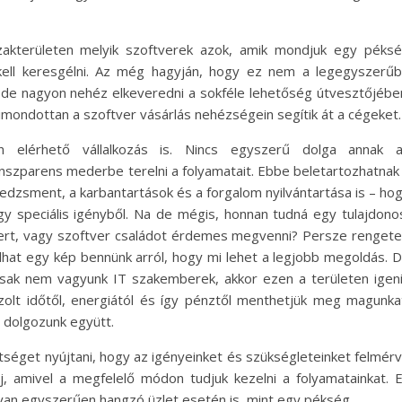
akterületen melyik szoftverek azok, amik mondjuk egy péks
kell keresgélni. Az még hagyján, hogy ez nem a legegyszerű
 de nagyon nehéz elkeveredni a sokféle lehetőség útvesztőjébe
kimondottan a szoftver vásárlás nehézségein segítik át a cégeket.
en elérhető vállalkozás is. Nincs egyszerű dolga annak 
ranszparens mederbe terelni a folyamatait. Ebbe beletartozhatnak
edzsment, a karbantartások és a forgalom nyilvántartása is – ho
gy speciális igényből. Na de mégis, honnan tudná egy tulajdono
tvert, vagy szoftver családot érdemes megvenni? Persze renget
lhat egy kép bennünk arról, hogy mi lehet a legjobb megoldás. 
ak nem vagyunk IT szakemberek, akkor ezen a területen igen
olt időtől, energiától és így pénztől menthetjük meg magunka
 dolgozunk együtt.
tséget nyújtani, hogy az igényeinket és szükségleteinket felmér
j, amivel a megfelelő módon tudjuk kezelni a folyamatainkat. 
olyan egyszerűen hangzó üzlet esetén is, mint egy pékség.