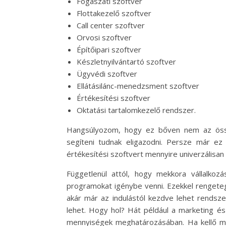
Fogászati szoftver
Flottakezelő szoftver
Call center szoftver
Orvosi szoftver
Építőipari szoftver
Készletnyilvántartó szoftver
Ügyvédi szoftver
Ellátásilánc-menedzsment szoftver
Értékesítési szoftver
Oktatási tartalomkezelő rendszer.
Hangsúlyozom, hogy ez bőven nem az össze
segíteni tudnak eligazodni. Persze már ez
értékesítési szoftvert mennyire univerzálisan
Függetlenül attól, hogy mekkora vállalko
programokat igénybe venni. Ezekkel rengeteg
akár már az indulástól kezdve lehet rendsz
lehet. Hogy hol? Hát például a marketing és
mennyiségek meghatározásában. Ha kellő me