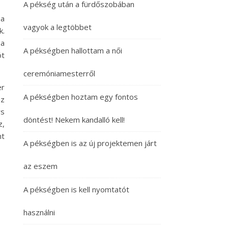
A pékség után a fürdőszobában
 a
vagyok a legtöbbet
k.
 a
A pékségben hallottam a női
ót
ceremóniamesterről
er
A pékségben hoztam egy fontos
éz
rs
döntést! Nekem kandalló kell!
z,
nt
A pékségben is az új projektemen járt
az eszem
A pékségben is kell nyomtatót
használni