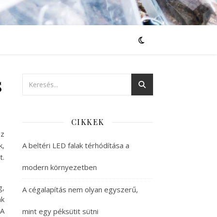
s
CIKKEK
ez
k,
A beltéri LED falak térhódítása a
t.
modern környezetben
g,
A cégalapítás nem olyan egyszerű,
nk
 A
mint egy péksütit sütni