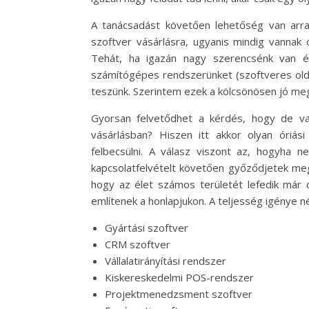
A tanácsadást követően lehetőség van arra
szoftver vásárlásra, ugyanis mindig vannak o
Tehát, ha igazán nagy szerencsénk van és
számítógépes rendszerünket (szoftveres old
teszünk. Szerintem ezek a kölcsönösen jó megá
Gyorsan felvetődhet a kérdés, hogy de va
vásárlásban? Hiszen itt akkor olyan óriás
felbecsülni. A válasz viszont az, hogyha 
kapcsolatfelvételt követően győződjetek me
hogy az élet számos területét lefedik már 
említenek a honlapjukon. A teljesség igénye né
Gyártási szoftver
CRM szoftver
Vállalatirányítási rendszer
Kiskereskedelmi POS-rendszer
Projektmenedzsment szoftver