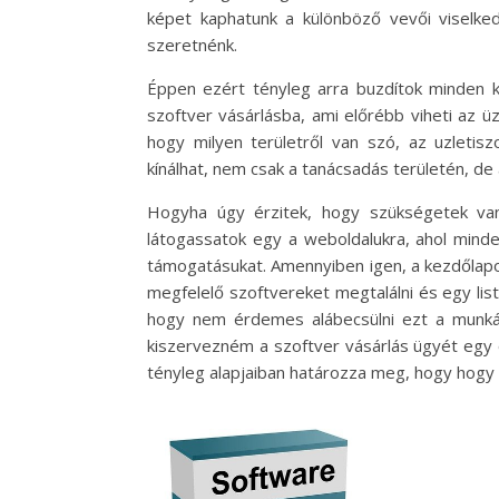
képet kaphatunk a különböző vevői viselked
szeretnénk.
Éppen ezért tényleg arra buzdítok minden ke
szoftver vásárlásba, ami előrébb viheti az
hogy milyen területről van szó, az uzleti
kínálhat, nem csak a tanácsadás területén, de
Hogyha úgy érzitek, hogy szükségetek van 
látogassatok egy a weboldalukra, ahol minde
támogatásukat. Amennyiben igen, a kezdőlapon
megfelelő szoftvereket megtalálni és egy lis
hogy nem érdemes alábecsülni ezt a munkát,
kiszervezném a szoftver vásárlás ügyét egy 
tényleg alapjaiban határozza meg, hogy hogy 