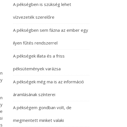
A pékségben is szükség lehet
vízvezeték szerelőre
A pékségben sem fázna az ember egy
ilyen fűtés rendszerrel
A pékségek illata és a friss
péksütemények varázsa
en
gy
A pékségek még ma is az információ
áramlásának színterei
en
gy
A pékségem gondban volt, de
re
si
megmentett minket valaki
os