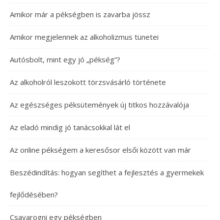
Amikor már a pékségben is zavarba jössz
Amikor megjelennek az alkoholizmus tünetei
Autósbolt, mint egy jó „pékség”?
Az alkoholról leszokott törzsvásárló története
Az egészséges péksütemények új titkos hozzávalója
Az eladó mindig jó tanácsokkal lát el
Az online pékségem a keresősor elsői között van már
Beszédindítás: hogyan segíthet a fejlesztés a gyermekek
fejlődésében?
Csavarogni egy pékségben