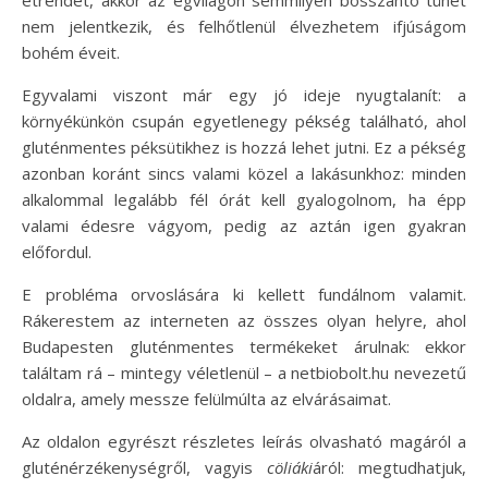
étrendet, akkor az égvilágon semmilyen bosszantó tünet
nem jelentkezik, és felhőtlenül élvezhetem ifjúságom
bohém éveit.
Egyvalami viszont már egy jó ideje nyugtalanít: a
környékünkön csupán egyetlenegy pékség található, ahol
gluténmentes péksütikhez is hozzá lehet jutni. Ez a pékség
azonban koránt sincs valami közel a lakásunkhoz: minden
alkalommal legalább fél órát kell gyalogolnom, ha épp
valami édesre vágyom, pedig az aztán igen gyakran
előfordul.
E probléma orvoslására ki kellett fundálnom valamit.
Rákerestem az interneten az összes olyan helyre, ahol
Budapesten gluténmentes termékeket árulnak: ekkor
találtam rá – mintegy véletlenül – a netbiobolt.hu nevezetű
oldalra, amely messze felülmúlta az elvárásaimat.
Az oldalon egyrészt részletes leírás olvasható magáról a
gluténérzékenységről, vagyis
cöliáki
áról: megtudhatjuk,