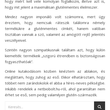
hogy miért kell vele komolyan foglalkozni, illetve azt is,
hogy mit jelent a maximálisan gluténmentes élelmiszer.
Mindez nagyon imponáló volt számomra, mert úgy
éreztem, hogy nemcsak ráteszik találomra némely
termékükre a gluténmentes címkét, hanem valóban
tisztában vannak a szó, valamint az amögött rejlő jelentés
veszélyeivel.
Szintén nagyon szimpatikusnak találtam azt, hogy külön
kiemelték: termékeik „szigorú étrendben is biztonságosan
fogyaszthatóak”.
Online kutakodásom közben kinéztem az ablakon, és
megláttam, hogy zuhog az eső. Ekkor elhatároztam, hogy
többet nem zarándokolok el abba a híres-neves pékségbe.
Inkább rendelek a netbiobolt.hu-ról, ahol garantáltan nem
érhet se eső, sem pedig valamilyen glutén-származék.