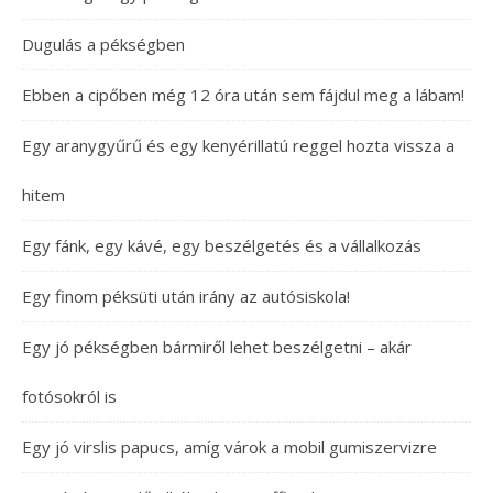
Dugulás a pékségben
Ebben a cipőben még 12 óra után sem fájdul meg a lábam!
Egy aranygyűrű és egy kenyérillatú reggel hozta vissza a
hitem
Egy fánk, egy kávé, egy beszélgetés és a vállalkozás
Egy finom péksüti után irány az autósiskola!
Egy jó pékségben bármiről lehet beszélgetni – akár
fotósokról is
Egy jó virslis papucs, amíg várok a mobil gumiszervizre