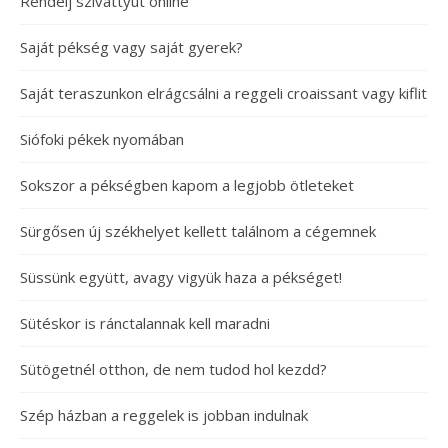
Rendelj szivattyút online
Saját pékség vagy saját gyerek?
Saját teraszunkon elrágcsálni a reggeli croaissant vagy kiflit
Siófoki pékek nyomában
Sokszor a pékségben kapom a legjobb ötleteket
Sürgősen új székhelyet kellett találnom a cégemnek
Süssünk együtt, avagy vigyük haza a pékséget!
Sütéskor is ránctalannak kell maradni
Sütögetnél otthon, de nem tudod hol kezdd?
Szép házban a reggelek is jobban indulnak