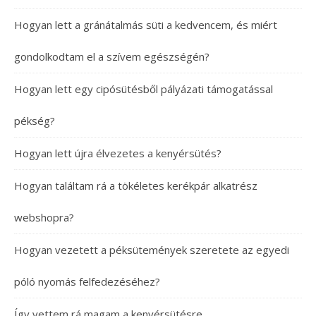
Hogyan lett a gránátalmás süti a kedvencem, és miért
gondolkodtam el a szívem egészségén?
Hogyan lett egy cipósütésből pályázati támogatással
pékség?
Hogyan lett újra élvezetes a kenyérsütés?
Hogyan találtam rá a tökéletes kerékpár alkatrész
webshopra?
Hogyan vezetett a péksütemények szeretete az egyedi
póló nyomás felfedezéséhez?
Így vettem rá magam a kenyérsütésre