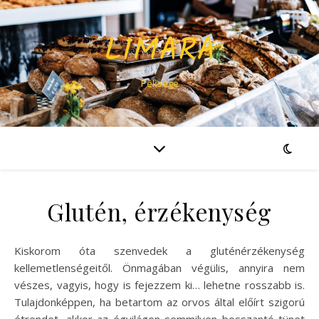
LIMARA
Péksége
Glutén, érzékenység
Kiskorom óta szenvedek a gluténérzékenység
kellemetlenségeitől. Önmagában végülis, annyira nem
vészes, vagyis, hogy is fejezzem ki… lehetne rosszabb is.
Tulajdonképpen, ha betartom az orvos által előírt szigorú