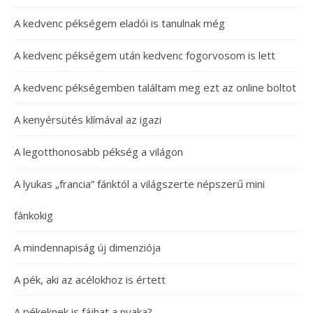
A kedvenc pékségem eladói is tanulnak még
A kedvenc pékségem után kedvenc fogorvosom is lett
A kedvenc pékségemben találtam meg ezt az online boltot
A kenyérsütés klímával az igazi
A legotthonosabb pékség a világon
A lyukas „francia” fánktól a világszerte népszerű mini
fánkokig
A mindennapiság új dimenziója
A pék, aki az acélokhoz is értett
A pékeknek is fájhat a nyaka?