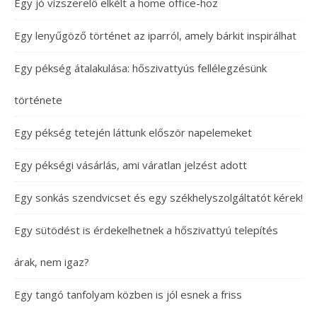
Egy jó vízszerelő elkélt a home office-hoz
Egy lenyűgöző történet az iparról, amely bárkit inspirálhat
Egy pékség átalakulása: hőszivattyús fellélegzésünk
története
Egy pékség tetején láttunk először napelemeket
Egy pékségi vásárlás, ami váratlan jelzést adott
Egy sonkás szendvicset és egy székhelyszolgáltatót kérek!
Egy sütödést is érdekelhetnek a hőszivattyú telepítés
árak, nem igaz?
Egy tangó tanfolyam közben is jól esnek a friss