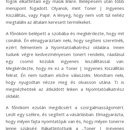
fogok elkattintani egy másik linkre. Belépésem után több
menüpont fogadott. Olyanok, mint Toner | Ingyenes
Kiszállítás, vagy Papír. A lényeg, hogy nem volt túl nehéz
megtalálni az általam keresett termékeket.
A főnököm belépett a szobába és megkérdezte, hogy mit
csinálok. Én elmagyaráztam neki, hogy segíteni szeretnék,
ezért felmentem a Nyomtatóalkatrész oldalára. Innen
tudunk végre kedvezményesen tonert rendelni, ráadásul
egy csomó közülük ingyenes kiszállítással van.
Megkérdezte, hogy mi ez a Toner | Ingyenes Kiszállítás
felirat. Én nem tudtam elsőre válaszolni. Mondtam neki,
hogy nyugodtan nézze meg és olvasson utána. Ti is
megnézhetitek az átküldött linken a Nyomtatóalkatrész
oldalát.
A főnököm ezután megdicsért a szorgalmasságomért.
Leült egy székre, és segített a vásárlásban. Elmagyarázta,
hogy milyen fajta nyomtatójuk van és, hogy milyen tonerre
lenne szükség. Rákattintottunk a „Toner | Ingyenes