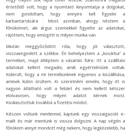
értetődő volt, hogy a nyomtató kinyomtatja a dolgokat,
nem gondoltam, hogy ennyire kell figyelni a
karbantartására . Most azonban, ahogy néztem a
főnökömet, aki árgus szemekkel figyelte az adatokat,
rájöttem, hogy emögött is milyen munka van.
Miután meggyőződött róla, hogy jól választott,
visszaengedett a székbe. Én behelyeztem a „kosárba” a
terméket, majd átléptem a vásárlás fülre. Itt a szállítási
adatokat kellett megadni, amik egyértelműek voltak.
Kiderült, hogy a mi termékünknek ingyenes a kiszállítása,
aminek külön örültem. Ki szeretném emelni, hogy itt is
nagyon átlátható volt a felület és nem kellett kétszer
elolvasnom, hogy milyen adatot kérnek most.
Kiválasztottuk továbbá a fizetési módot.
Készen voltunk mindennel, kaptunk egy visszaigazoló e-
mailt és már mentünk is vissza dolgozni. A nap végén a
főnököm annyit mondott még nekem, hogy legközelebb, ha