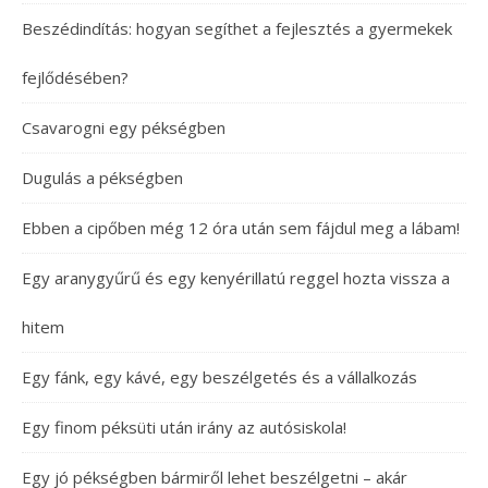
Beszédindítás: hogyan segíthet a fejlesztés a gyermekek
fejlődésében?
Csavarogni egy pékségben
Dugulás a pékségben
Ebben a cipőben még 12 óra után sem fájdul meg a lábam!
Egy aranygyűrű és egy kenyérillatú reggel hozta vissza a
hitem
Egy fánk, egy kávé, egy beszélgetés és a vállalkozás
Egy finom péksüti után irány az autósiskola!
Egy jó pékségben bármiről lehet beszélgetni – akár