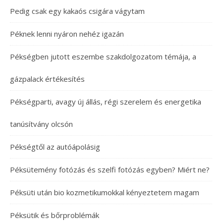
Pedig csak egy kakaós csigára vágytam
Péknek lenni nyáron nehéz igazán
Pékségben jutott eszembe szakdolgozatom témája, a
gázpalack értékesítés
Pékségparti, avagy új állás, régi szerelem és energetika
tanúsítvány olcsón
Pékségtől az autóápolásig
Péksütemény fotózás és szelfi fotózás egyben? Miért ne?
Péksüti után bio kozmetikumokkal kényeztetem magam
Péksütik és bőrproblémák