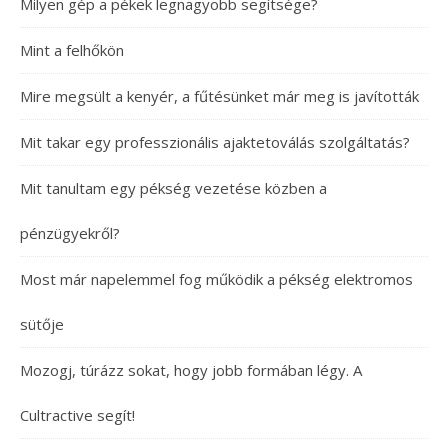
Milyen gép a pékek legnagyobb segítsége?
Mint a felhőkön
Mire megsült a kenyér, a fűtésünket már meg is javították
Mit takar egy professzionális ajaktetoválás szolgáltatás?
Mit tanultam egy pékség vezetése közben a
pénzügyekről?
Most már napelemmel fog működik a pékség elektromos
sütője
Mozogj, túrázz sokat, hogy jobb formában légy. A
Cultractive segít!