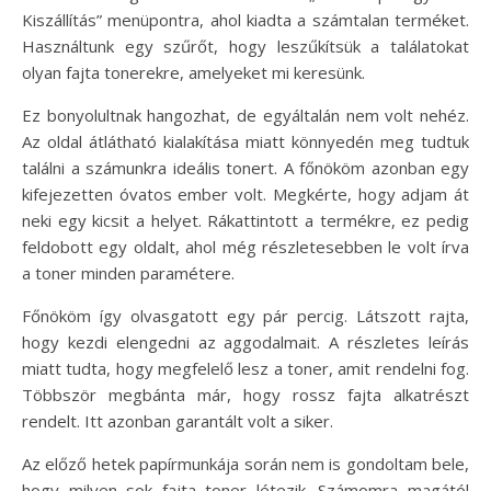
Kiszállítás” menüpontra, ahol kiadta a számtalan terméket.
Használtunk egy szűrőt, hogy leszűkítsük a találatokat
olyan fajta tonerekre, amelyeket mi keresünk.
Ez bonyolultnak hangozhat, de egyáltalán nem volt nehéz.
Az oldal átlátható kialakítása miatt könnyedén meg tudtuk
találni a számunkra ideális tonert. A főnököm azonban egy
kifejezetten óvatos ember volt. Megkérte, hogy adjam át
neki egy kicsit a helyet. Rákattintott a termékre, ez pedig
feldobott egy oldalt, ahol még részletesebben le volt írva
a toner minden paramétere.
Főnököm így olvasgatott egy pár percig. Látszott rajta,
hogy kezdi elengedni az aggodalmait. A részletes leírás
miatt tudta, hogy megfelelő lesz a toner, amit rendelni fog.
Többször megbánta már, hogy rossz fajta alkatrészt
rendelt. Itt azonban garantált volt a siker.
Az előző hetek papírmunkája során nem is gondoltam bele,
hogy milyen sok fajta toner létezik. Számomra magától