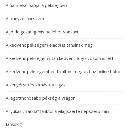
A fiam első napjai a pékségben
A hiányzó láncszem
A jó dolgokat igenis be lehet vonzani
A kedvenc pékségem eladói is tanulnak még
A kedvenc pékségem után kedvenc fogorvosom is lett
A kedvenc pékségemben találtam meg ezt az online boltot
A kenyérsütés klímával az igazi
A legotthonosabb pékség a világon
A lyukas „francia” fánktól a világszerte népszerű mini
fánkokig