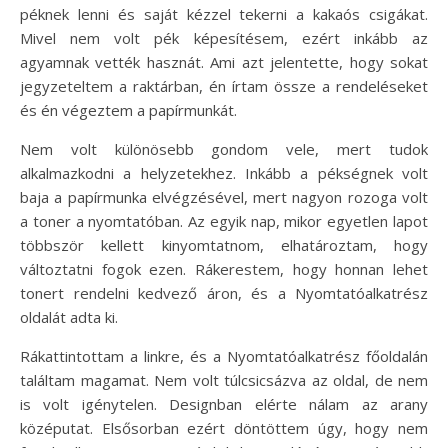
péknek lenni és saját kézzel tekerni a kakaós csigákat.
Mivel nem volt pék képesítésem, ezért inkább az
agyamnak vették hasznát. Ami azt jelentette, hogy sokat
jegyzeteltem a raktárban, én írtam össze a rendeléseket
és én végeztem a papírmunkát.
Nem volt különösebb gondom vele, mert tudok
alkalmazkodni a helyzetekhez. Inkább a pékségnek volt
baja a papírmunka elvégzésével, mert nagyon rozoga volt
a toner a nyomtatóban. Az egyik nap, mikor egyetlen lapot
többször kellett kinyomtatnom, elhatároztam, hogy
változtatni fogok ezen. Rákerestem, hogy honnan lehet
tonert rendelni kedvező áron, és a Nyomtatóalkatrész
oldalát adta ki.
Rákattintottam a linkre, és a Nyomtatóalkatrész főoldalán
találtam magamat. Nem volt túlcsicsázva az oldal, de nem
is volt igénytelen. Designban elérte nálam az arany
középutat. Elsősorban ezért döntöttem úgy, hogy nem