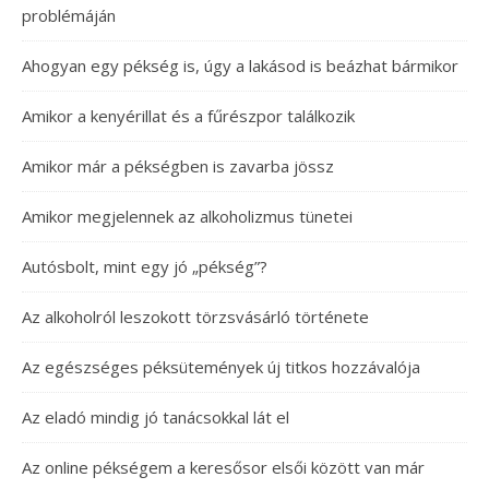
problémáján
Ahogyan egy pékség is, úgy a lakásod is beázhat bármikor
Amikor a kenyérillat és a fűrészpor találkozik
Amikor már a pékségben is zavarba jössz
Amikor megjelennek az alkoholizmus tünetei
Autósbolt, mint egy jó „pékség”?
Az alkoholról leszokott törzsvásárló története
Az egészséges péksütemények új titkos hozzávalója
Az eladó mindig jó tanácsokkal lát el
Az online pékségem a keresősor elsői között van már