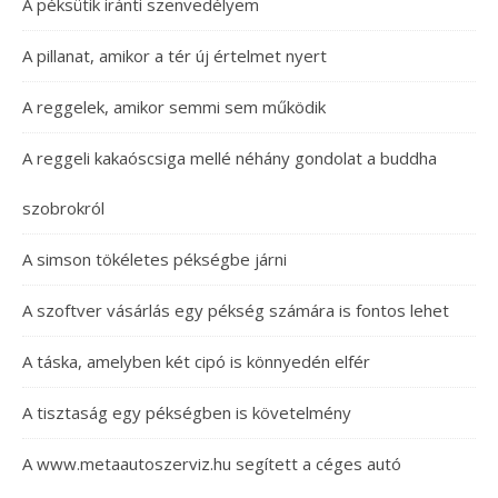
A péksütik iránti szenvedélyem
A pillanat, amikor a tér új értelmet nyert
A reggelek, amikor semmi sem működik
A reggeli kakaóscsiga mellé néhány gondolat a buddha
szobrokról
A simson tökéletes pékségbe járni
A szoftver vásárlás egy pékség számára is fontos lehet
A táska, amelyben két cipó is könnyedén elfér
A tisztaság egy pékségben is követelmény
A www.metaautoszerviz.hu segített a céges autó