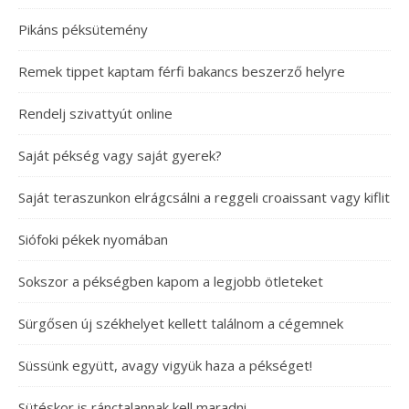
Pikáns péksütemény
Remek tippet kaptam férfi bakancs beszerző helyre
Rendelj szivattyút online
Saját pékség vagy saját gyerek?
Saját teraszunkon elrágcsálni a reggeli croaissant vagy kiflit
Siófoki pékek nyomában
Sokszor a pékségben kapom a legjobb ötleteket
Sürgősen új székhelyet kellett találnom a cégemnek
Süssünk együtt, avagy vigyük haza a pékséget!
Sütéskor is ránctalannak kell maradni