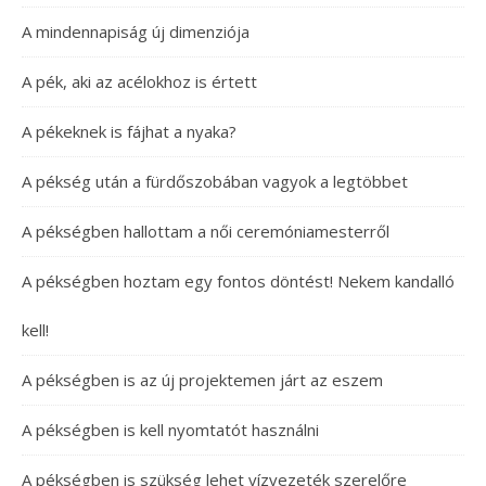
A mindennapiság új dimenziója
A pék, aki az acélokhoz is értett
A pékeknek is fájhat a nyaka?
A pékség után a fürdőszobában vagyok a legtöbbet
A pékségben hallottam a női ceremóniamesterről
A pékségben hoztam egy fontos döntést! Nekem kandalló
kell!
A pékségben is az új projektemen járt az eszem
A pékségben is kell nyomtatót használni
A pékségben is szükség lehet vízvezeték szerelőre