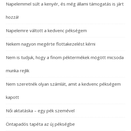
Napelemmel sült a kenyér, és még állami támogatás is járt
hozzá!
Napelemre váltott a kedvenc pékségem
Nekem nagyon megérte flottakezelést kérni
Nem is tudjuk, hogy a finom péktermékek mögött micsoda
munka rejlik
Nem szeretnék olyan számlát, amit a kedvenc pékségem
kapott
Női aktatáska – egy pék szemével
Öntapadós tapéta az új pékségbe