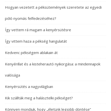
Hogyan vezetett a péksütemények szeretete az egyedi
póló nyomás felfedezéséhez?
Így vettem rá magam a kenyérsütésre
Így vittem haza a pékség hangulatát
Kedvenc pékségem ablakain át
Kenyérillat és a kisteherautó nyikorgása: a mindennapok
valósága
Kenyérsütés a nagyvilágban
Kik szállták meg a halásztelki pékséget?
Könnyen mondjuk, hogy „életünk legjobb döntése”