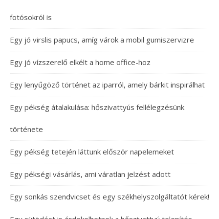
fotósokról is
Egy jó virslis papucs, amíg várok a mobil gumiszervizre
Egy jó vízszerelő elkélt a home office-hoz
Egy lenyűgöző történet az iparról, amely bárkit inspirálhat
Egy pékség átalakulása: hőszivattyús fellélegzésünk
története
Egy pékség tetején láttunk először napelemeket
Egy pékségi vásárlás, ami váratlan jelzést adott
Egy sonkás szendvicset és egy székhelyszolgáltatót kérek!