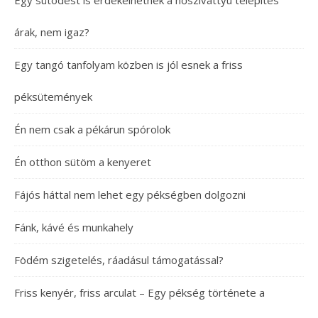
Egy sütödést is érdekelhetnek a hőszivattyú telepítés
árak, nem igaz?
Egy tangó tanfolyam közben is jól esnek a friss
péksütemények
Én nem csak a pékárun spórolok
Én otthon sütöm a kenyeret
Fájós háttal nem lehet egy pékségben dolgozni
Fánk, kávé és munkahely
Födém szigetelés, ráadásul támogatással?
Friss kenyér, friss arculat – Egy pékség története a