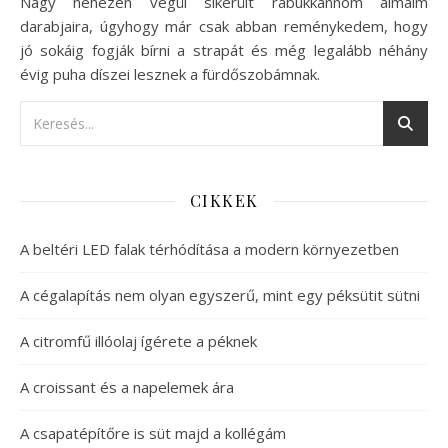
Nagy nehezen végül sikerült rábukkannom álmaim
darabjaira, úgyhogy már csak abban reménykedem, hogy
jó sokáig fogják bírni a strapát és még legalább néhány
évig puha díszei lesznek a fürdőszobámnak.
CIKKEK
A beltéri LED falak térhódítása a modern környezetben
A cégalapítás nem olyan egyszerű, mint egy péksütit sütni
A citromfű illóolaj ígérete a péknek
A croissant és a napelemek ára
A csapatépítőre is süt majd a kollégám