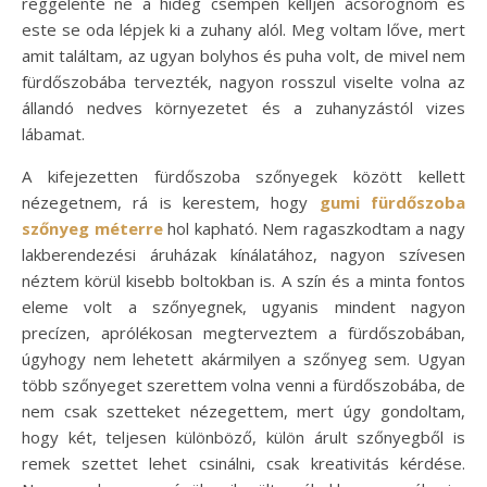
reggelente ne a hideg csempén kelljen ácsorognom és
este se oda lépjek ki a zuhany alól. Meg voltam lőve, mert
amit találtam, az ugyan bolyhos és puha volt, de mivel nem
fürdőszobába tervezték, nagyon rosszul viselte volna az
állandó nedves környezetet és a zuhanyzástól vizes
lábamat.
A kifejezetten fürdőszoba szőnyegek között kellett
nézegetnem, rá is kerestem, hogy
gumi fürdőszoba
szőnyeg méterre
hol kapható. Nem ragaszkodtam a nagy
lakberendezési áruházak kínálatához, nagyon szívesen
néztem körül kisebb boltokban is. A szín és a minta fontos
eleme volt a szőnyegnek, ugyanis mindent nagyon
precízen, aprólékosan megterveztem a fürdőszobában,
úgyhogy nem lehetett akármilyen a szőnyeg sem. Ugyan
több szőnyeget szerettem volna venni a fürdőszobába, de
nem csak szetteket nézegettem, mert úgy gondoltam,
hogy két, teljesen különböző, külön árult szőnyegből is
remek szettet lehet csinálni, csak kreativitás kérdése.