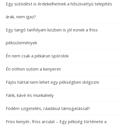
Egy sütödést is érdekelhetnek a hőszivattyú telepítés
árak, nem igaz?
Egy tangó tanfolyam közben is jól esnek a friss
péksütemények
Én nem csak a pékárun spórolok
Én otthon sütöm a kenyeret
Fájós háttal nem lehet egy pékségben dolgozni
Fánk, kávé és munkahely
Födém szigetelés, ráadásul támogatással?
Friss kenyér, friss arculat – Egy pékség története a