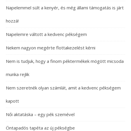
Napelemmel sült a kenyér, és még állami támogatás is járt
hozzá!
Napelemre váltott a kedvenc pékségem
Nekem nagyon megérte flottakezelést kérni
Nem is tudjuk, hogy a finom péktermékek mögött micsoda
munka rejlik
Nem szeretnék olyan számlát, amit a kedvenc pékségem
kapott
Női aktatáska – egy pék szemével
Öntapadós tapéta az új pékségbe