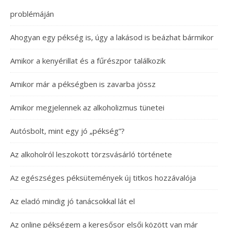
problémáján
Ahogyan egy pékség is, úgy a lakásod is beázhat bármikor
Amikor a kenyérillat és a fűrészpor találkozik
Amikor már a pékségben is zavarba jössz
Amikor megjelennek az alkoholizmus tünetei
Autósbolt, mint egy jó „pékség”?
Az alkoholról leszokott törzsvásárló története
Az egészséges péksütemények új titkos hozzávalója
Az eladó mindig jó tanácsokkal lát el
Az online pékségem a keresősor elsői között van már