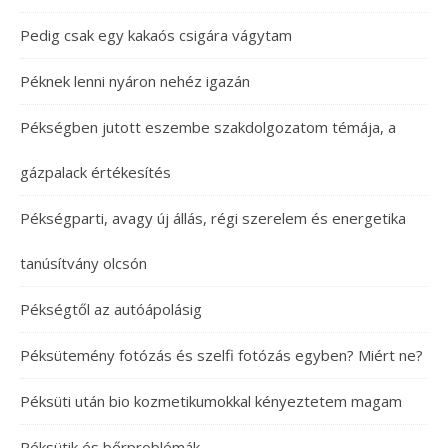
Pedig csak egy kakaós csigára vágytam
Péknek lenni nyáron nehéz igazán
Pékségben jutott eszembe szakdolgozatom témája, a
gázpalack értékesítés
Pékségparti, avagy új állás, régi szerelem és energetika
tanúsítvány olcsón
Pékségtől az autóápolásig
Péksütemény fotózás és szelfi fotózás egyben? Miért ne?
Péksüti után bio kozmetikumokkal kényeztetem magam
Péksütik és bőrproblémák