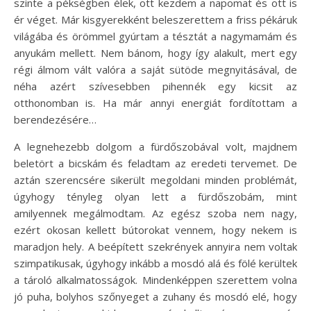
szinte a pékségben élek, ott kezdem a napomat és ott is
ér véget. Már kisgyerekként beleszerettem a friss pékáruk
világába és örömmel gyúrtam a tésztát a nagymamám és
anyukám mellett. Nem bánom, hogy így alakult, mert egy
régi álmom vált valóra a saját sütöde megnyitásával, de
néha azért szívesebben pihennék egy kicsit az
otthonomban is. Ha már annyi energiát fordítottam a
berendezésére…
A legnehezebb dolgom a fürdőszobával volt, majdnem
beletört a bicskám és feladtam az eredeti tervemet. De
aztán szerencsére sikerült megoldani minden problémát,
úgyhogy tényleg olyan lett a fürdőszobám, mint
amilyennek megálmodtam. Az egész szoba nem nagy,
ezért okosan kellett bútorokat vennem, hogy nekem is
maradjon hely. A beépített szekrények annyira nem voltak
szimpatikusak, úgyhogy inkább a mosdó alá és fölé kerültek
a tároló alkalmatosságok. Mindenképpen szerettem volna
jó puha, bolyhos szőnyeget a zuhany és mosdó elé, hogy