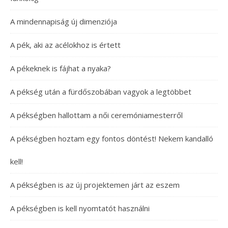
A mindennapiság új dimenziója
A pék, aki az acélokhoz is értett
A pékeknek is fájhat a nyaka?
A pékség után a fürdőszobában vagyok a legtöbbet
A pékségben hallottam a női ceremóniamesterről
A pékségben hoztam egy fontos döntést! Nekem kandalló
kell!
A pékségben is az új projektemen járt az eszem
A pékségben is kell nyomtatót használni