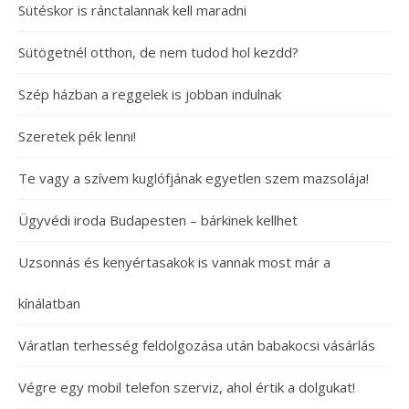
Sütéskor is ránctalannak kell maradni
Sütögetnél otthon, de nem tudod hol kezdd?
Szép házban a reggelek is jobban indulnak
Szeretek pék lenni!
Te vagy a szívem kuglófjának egyetlen szem mazsolája!
Ügyvédi iroda Budapesten – bárkinek kellhet
Uzsonnás és kenyértasakok is vannak most már a
kínálatban
Váratlan terhesség feldolgozása után babakocsi vásárlás
Végre egy mobil telefon szerviz, ahol értik a dolgukat!