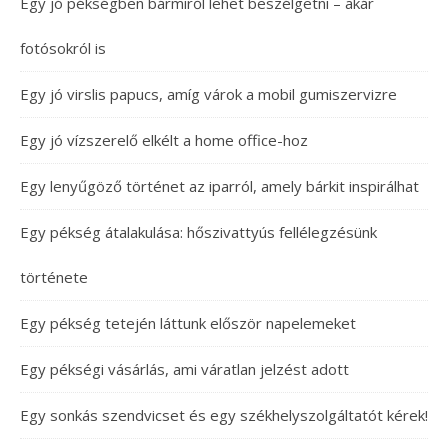
Egy jó pékségben bármiről lehet beszélgetni – akár
fotósokról is
Egy jó virslis papucs, amíg várok a mobil gumiszervizre
Egy jó vízszerelő elkélt a home office-hoz
Egy lenyűgöző történet az iparról, amely bárkit inspirálhat
Egy pékség átalakulása: hőszivattyús fellélegzésünk
története
Egy pékség tetején láttunk először napelemeket
Egy pékségi vásárlás, ami váratlan jelzést adott
Egy sonkás szendvicset és egy székhelyszolgáltatót kérek!