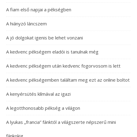
A fiam első napjai a pékségben
A hiányzó láncszem
A jó dolgokat igenis be lehet vonzani
A kedvenc pékségem eladói is tanulnak még
A kedvenc pékségem után kedvenc fogorvosom is lett
A kedvenc pékségemben találtam meg ezt az online boltot
A kenyérsütés klímával az igazi
A legotthonosabb pékség a világon
A lyukas „francia” fánktól a világszerte népszerű mini
fánkokig