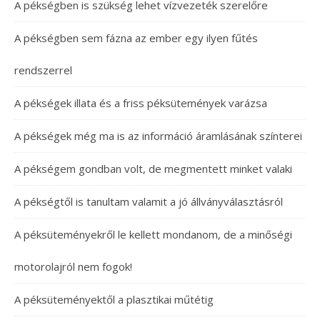
A pékségben is szükség lehet vízvezeték szerelőre
A pékségben sem fázna az ember egy ilyen fűtés
rendszerrel
A pékségek illata és a friss péksütemények varázsa
A pékségek még ma is az információ áramlásának színterei
A pékségem gondban volt, de megmentett minket valaki
A pékségtől is tanultam valamit a jó állványválasztásról
A péksüteményekről le kellett mondanom, de a minőségi
motorolajról nem fogok!
A péksüteményektől a plasztikai műtétig