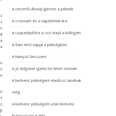
A citromfű illóolaj ígérete a péknek
az
A croissant és a napelemek ára
Ez
és
A csapatépítőre is süt majd a kollégám
al
 a
A fiam első napjai a pékségben
ra
A hiányzó láncszem
an
A jó dolgokat igenis be lehet vonzani
et
án
A kedvenc pékségem eladói is tanulnak
en
még
et
és
A kedvenc pékségem után kedvenc
gi
fogorvosom is lett