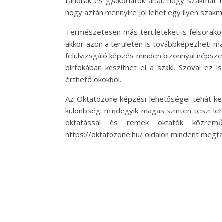
tanórák és gyakorlatok által, hogy szakmát t
hogy aztán mennyire jól lehet egy ilyen szakm
Természetesen más területeket is felsorakozt
akkor azon a területen is továbbképezheti magá
felülvizsgáló képzés minden bizonnyal népsz
birtokában készíthet el a szaki. Szóval ez 
érthető okokból.
Az Oktatozone képzési lehetőségei tehát ke
különbség: mindegyik magas szinten teszi leh
oktatással és remek oktatók közremű
https://oktatozone.hu/ oldalon mindent megtal