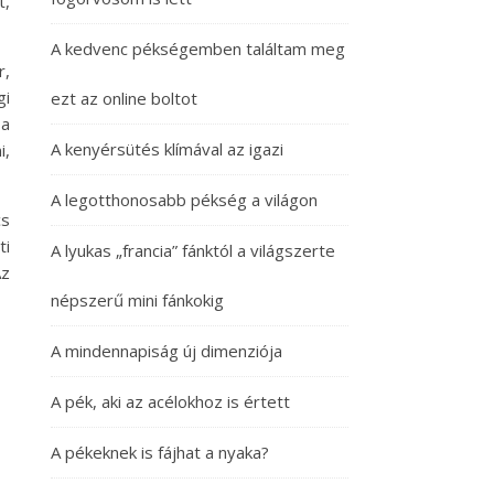
t,
A kedvenc pékségemben találtam meg
r,
gi
ezt az online boltot
 a
A kenyérsütés klímával az igazi
i,
A legotthonosabb pékség a világon
cs
ti
A lyukas „francia” fánktól a világszerte
Az
népszerű mini fánkokig
A mindennapiság új dimenziója
A pék, aki az acélokhoz is értett
A pékeknek is fájhat a nyaka?