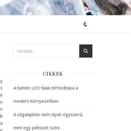
CIKKEK
gy
es
A beltéri LED falak térhódítása a
nt
modern környezetben
en
en
A cégalapítás nem olyan egyszerű,
ük
ra
mint egy péksütit sütni
u/