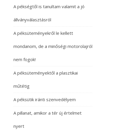
A pékségtől is tanultam valamit a jó
állványválasztásról
A péksüteményekről le kellett
mondanom, de a minőségi motorolajról
nem fogok!
A péksüteményektől a plasztikai
műtétig
A péksütik iránti szenvedélyem
A pillanat, amikor a tér új értelmet
nyert