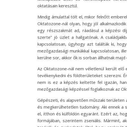
oktatásain keresztül.
Mindig ámulattal tölt el, mikor felnőtt ember
Oktatozone-nál olyan, hogy jól alkalmazkodi
egy részszakmát ad, ráadásul a képzési díj
szerte” jó üzlet a hallgatónak. A családja
kapcsolatosan, úgyhogy azt találták ki, hogy
mezőgazdasági munkákkal kapcsolatosan, illet
kerülne sor, akkor ők is sorban állhatnak majd 
Az Oktatozone-nál nem véletlenül került el
tevékenykedni és földterületeket szerezni. É
nem is ez a képzés keltette fel igazán, h
mezőgazdasági képzéssel foglalkoznak az Okt
Gépészeti, és alapvetően műszaki területen a
és megkerülhetetlen tudomány. Aki ennek a 
el, itthon és külföldön egyaránt. Ezért az, h
formájában, szerintem zseniális. Mármint, ak