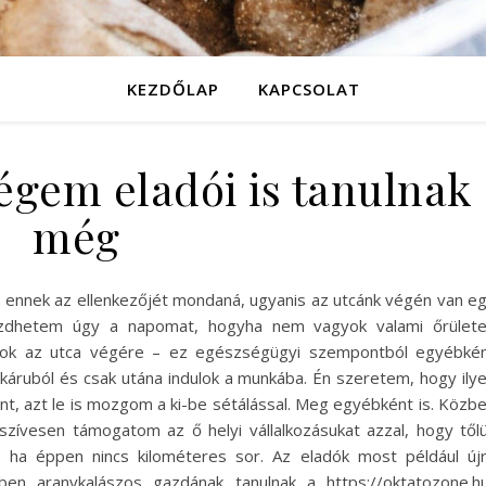
KEZDŐLAP
KAPCSOLAT
égem eladói is tanulnak
még
 ennek az ellenkezőjét mondaná, ugyanis az utcánk végén van e
ezdhetem úgy a napomat, hogyha nem vagyok valami őrület
tálok az utca végére – ez egészségügyi szempontból egyébké
pékáruból és csak utána indulok a munkába. Én szeretem, hogy ily
t, azt le is mozgom a ki-be sétálással. Meg egyébként is. Közb
szívesen támogatom az ő helyi vállalkozásukat azzal, hogy től
 ha éppen nincs kilométeres sor. Az eladók most például új
ben aranykalászos gazdának tanulnak a https://oktatozone.h