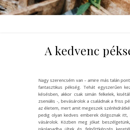
A kedvenc péks
Nagy szerencsém van – amire más talán pont
fantasztikus pékség. Tehát egyszerűen k
késésben, akkor csak simán felkelek, kisé
zseniális -, bevásárolok a családnak a friss 
az életem, mert amit megeszek szénhidrátkén
pedig olyan kedves emberek dolgoznak itt, 
vásárolok. Közben meg jókat beszélgetünk,
iskolapadba ültek és felnőttképzés kereté