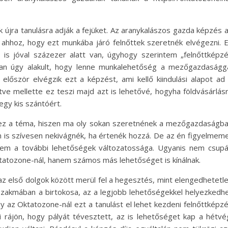
ek újra tanulásra adják a fejüket. Az aranykalászos gazda képzés 
k ahhoz, hogy ezt munkába járó felnőttek szeretnék elvégezni. 
 is jóval százezer alatt van, úgyhogy szerintem „felnőttképz
ikban úgy alakult, hogy lenne munkalehetőség a mezőgazdaságg
 először elvégzik ezt a képzést, ami kellő kiindulási alapot ad
ve mellette ez teszi majd azt is lehetővé, hogyha földvásárlás
egy kis szántóért.
ő ez a téma, hiszen ma oly sokan szeretnének a mezőgazdaságb
n is szívesen nekivágnék, ha értenék hozzá. De az én figyelmem
anem a további lehetőségek változatossága. Ugyanis nem csup
atozone-nál, hanem számos más lehetőséget is kínálnak.
z első dolgok között merül fel a hegesztés, mint elengedhetetl
szakmában a birtokosa, az a legjobb lehetőségekkel helyezkedh
ogy az Oktatozone-nál ezt a tanulást el lehet kezdeni felnőttképz
i rájön, hogy pályát tévesztett, az is lehetőséget kap a hétvé