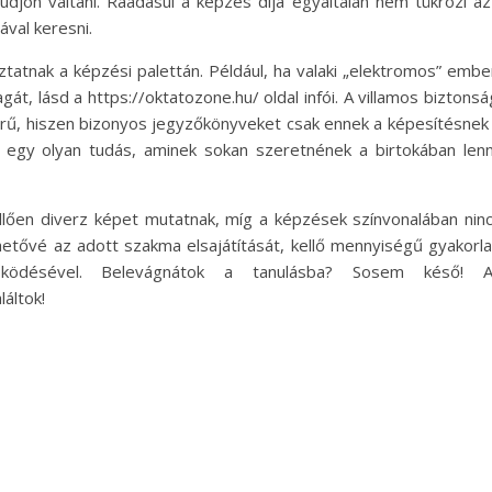
udjon váltani. Ráadásul a képzés díja egyáltalán nem tükrözi az
ával keresni.
atnak a képzési palettán. Például, ha valaki „elektromos” embe
t, lásd a https://oktatozone.hu/ oldal infói. A villamos biztonsá
erű, hiszen bizonyos jegyzőkönyveket csak ennek a képesítésnek
is egy olyan tudás, aminek sokan szeretnének a birtokában lenn
llően diverz képet mutatnak, míg a képzések színvonalában nin
etővé az adott szakma elsajátítását, kellő mennyiségű gyakorla
ködésével. Belevágnátok a tanulásba? Sosem késő! 
áltok!