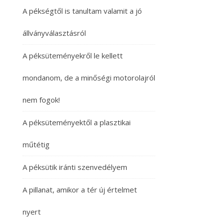
A pékségtől is tanultam valamit a jó
állványválasztásról
A péksüteményekről le kellett
mondanom, de a minőségi motorolajról
nem fogok!
A péksüteményektől a plasztikai
műtétig
A péksütik iránti szenvedélyem
A pillanat, amikor a tér új értelmet
nyert