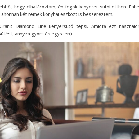
 ebből, hogy elhatároztam, én fogok kenyeret sütni otthon. Ehh
, ahonnan két remek konyhai eszközt is beszereztem.
Granit Diamond Line kenyérsütő tepsi. Amióta ezt használ
tést, annyira gyors és egyszerű.