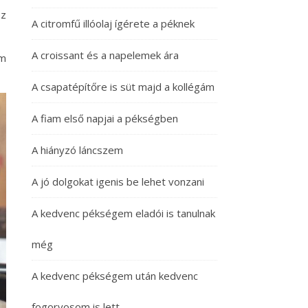
ez
A citromfű illóolaj ígérete a péknek
A croissant és a napelemek ára
om
A csapatépítőre is süt majd a kollégám
A fiam első napjai a pékségben
A hiányzó láncszem
A jó dolgokat igenis be lehet vonzani
A kedvenc pékségem eladói is tanulnak
még
A kedvenc pékségem után kedvenc
fogorvosom is lett