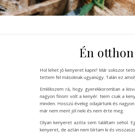
Én otthon
Hol lehet jó kenyeret kapni? Már sokszor tet
tettem fel másoknak ugyanúgy. Talán ez amol
Emlékszem rá, hogy gyerekkoromban a kisvá
nagyon finom volt a kenyér. Nem csak a keny
minden. Hosszú évekig odajártunk és nagyon 
már nem ment jól neki és nem érte meg.
Olyan kenyeret azóta sem találtam sehol. E
kenyeret, de aztán nem bírtam ki és visszasz