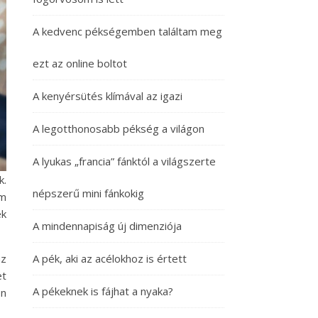
A kedvenc pékségemben találtam meg
ezt az online boltot
A kenyérsütés klímával az igazi
A legotthonosabb pékség a világon
A lyukas „francia” fánktól a világszerte
k.
népszerű mini fánkokig
em
ek
A mindennapiság új dimenziója
A pék, aki az acélokhoz is értett
az
et
A pékeknek is fájhat a nyaka?
on