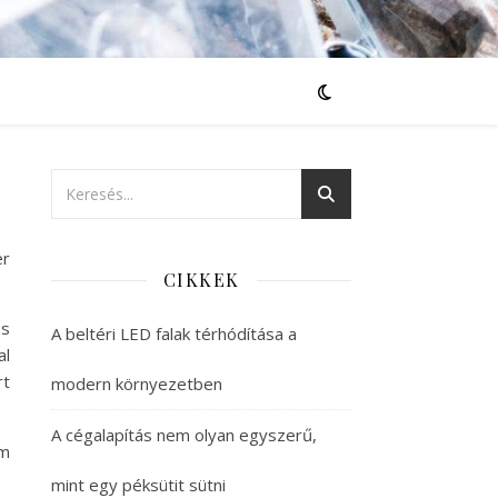
er
CIKKEK
és
A beltéri LED falak térhódítása a
al
rt
modern környezetben
A cégalapítás nem olyan egyszerű,
em
mint egy péksütit sütni