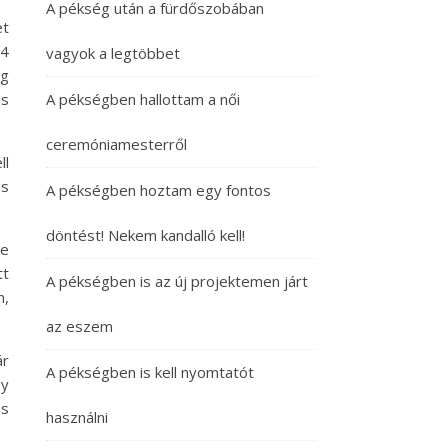
A pékség után a fürdőszobában
et
14
vagyok a legtöbbet
ég
A pékségben hallottam a női
és
ceremóniamesterről
ll
es
A pékségben hoztam egy fontos
döntést! Nekem kandalló kell!
ne
tt
A pékségben is az új projektemen járt
n,
az eszem
ár
A pékségben is kell nyomtatót
gy
is
használni