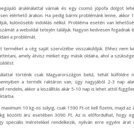
egújuló árukínálattal várnak és egy csomó jópofa dolgot leh
jesen elérhető árakon. Ha pedig bármi problémánk lenne, akkor 
djük, különösebb indoklás nélkül. Probléma esetén van lehetős
fonszámát a weboldal tetején találjuk. Nagyon kedvesen fogadnak 
dani a problémát.
t terméket a cég saját szervízébe visszaküldjük. Ehhez nem ke
kattintani, amely átvisz minket egy másik oldalra, ahol a szükség
üldést.
gálattal történik csak Magyarországon belül, tehát külföldre 
Amennyiben a termék raktáron van, úgy nagyjából 2-3 nap ala
ell rendelni, akkor a kiszállítás akár 5-10 nap is lehet attól függőe
ktárba.
ul maximum 10 kg-os súlyig, csak 1590 Ft-ot kell fizetni, majd az 
kg közötti áru esetében 3090 Ft. Az is előfordulhat, hogy e
speciális méretekkel rendelkezik, nyilván erre egyéni árat 