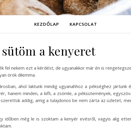
KEZDŐLAP
KAPCSOLAT
 sütöm a kenyeret
ték fel nekem ezt a kérdést, de ugyanakkor már én is rengetegsz
yan örök dilemma.
rosban, ahol laktunk mindig ugyanahhoz a pékséghez jártunk 
ér, hanem minden, a kifli, a zsömle, a péksütemények, egyszóv
szerettük addig, amig a tulajdonos be nem zárta az üzletet, me
gy időben még le is szoktam a kenyér evésről, vagyis alig ett
oktam.