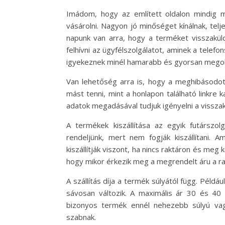
Imádom, hogy az említett oldalon mindig m
vásárolni. Nagyon jó minőséget kínálnak, tel
napunk van arra, hogy a terméket visszakül
felhívni az ügyfélszolgálatot, aminek a tele
igyekeznek minél hamarabb és gyorsan megol
Van lehetőség arra is, hogy a meghibásodot
mást tenni, mint a honlapon található linkre 
adatok megadásával tudjuk igényelni a visszak
A termékek kiszállítása az egyik futárszol
rendeljünk, mert nem fogják kiszállítani. 
kiszállítják viszont, ha nincs raktáron és meg k
hogy mikor érkezik meg a megrendelt áru a ra
A szállítás díja a termék súlyától függ. Példá
sávosan változik. A maximális ár 30 és 40 
bizonyos termék ennél nehezebb súlyú vagy 
szabnak.