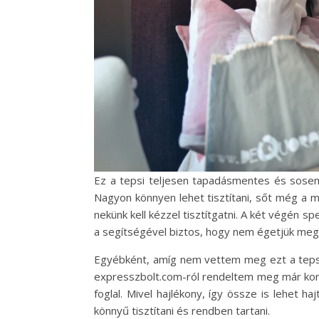
Ez a tepsi teljesen tapadásmentes és sose
Nagyon könnyen lehet tisztítani, sőt még a 
nekünk kell kézzel tisztítgatni. A két végén sp
a segítségével biztos, hogy nem égetjük meg a
Egyébként, amíg nem vettem meg ezt a tepsit
expresszbolt.com-ról rendeltem meg már korá
foglal. Mivel hajlékony, így össze is lehet 
könnyű tisztítani és rendben tartani.