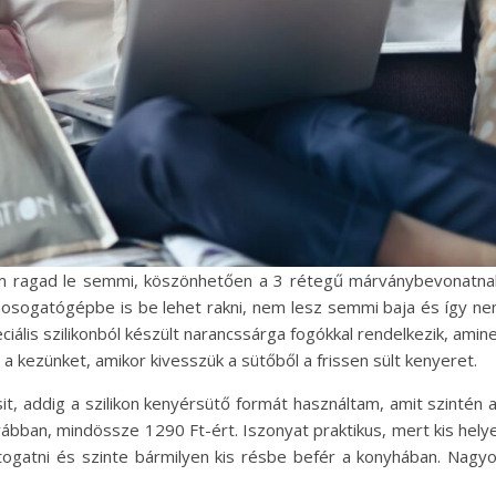
m ragad le semmi, köszönhetően a 3 rétegű márványbevonatna
mosogatógépbe is be lehet rakni, nem lesz semmi baja és így n
eciális szilikonból készült narancssárga fogókkal rendelkezik, amin
 kezünket, amikor kivesszük a sütőből a frissen sült kenyeret.
, addig a szilikon kenyérsütő formát használtam, amit szintén 
bban, mindössze 1290 Ft-ért. Iszonyat praktikus, mert kis hely
hajtogatni és szinte bármilyen kis résbe befér a konyhában. Nagy