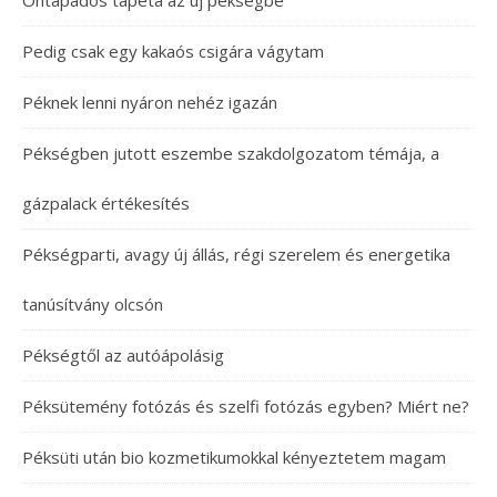
Pedig csak egy kakaós csigára vágytam
Péknek lenni nyáron nehéz igazán
Pékségben jutott eszembe szakdolgozatom témája, a
gázpalack értékesítés
Pékségparti, avagy új állás, régi szerelem és energetika
tanúsítvány olcsón
Pékségtől az autóápolásig
Péksütemény fotózás és szelfi fotózás egyben? Miért ne?
Péksüti után bio kozmetikumokkal kényeztetem magam