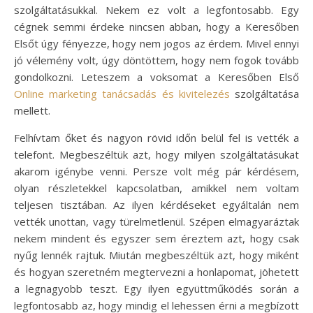
szolgáltatásukkal. Nekem ez volt a legfontosabb. Egy
cégnek semmi érdeke nincsen abban, hogy a Keresőben
Elsőt úgy fényezze, hogy nem jogos az érdem. Mivel ennyi
jó vélemény volt, úgy döntöttem, hogy nem fogok tovább
gondolkozni. Leteszem a voksomat a Keresőben Első
Online marketing tanácsadás és kivitelezés
szolgáltatása
mellett.
Felhívtam őket és nagyon rövid időn belül fel is vették a
telefont. Megbeszéltük azt, hogy milyen szolgáltatásukat
akarom igénybe venni. Persze volt még pár kérdésem,
olyan részletekkel kapcsolatban, amikkel nem voltam
teljesen tisztában. Az ilyen kérdéseket egyáltalán nem
vették unottan, vagy türelmetlenül. Szépen elmagyaráztak
nekem mindent és egyszer sem éreztem azt, hogy csak
nyűg lennék rajtuk. Miután megbeszéltük azt, hogy miként
és hogyan szeretném megtervezni a honlapomat, jöhetett
a legnagyobb teszt. Egy ilyen együttműködés során a
legfontosabb az, hogy mindig el lehessen érni a megbízott