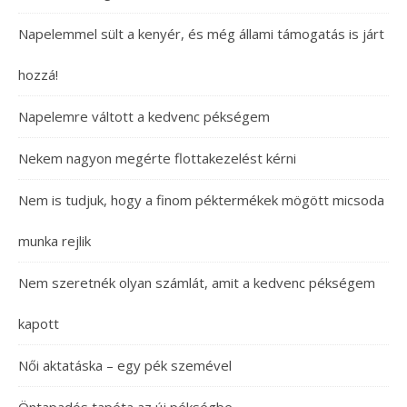
Napelemmel sült a kenyér, és még állami támogatás is járt
hozzá!
Napelemre váltott a kedvenc pékségem
Nekem nagyon megérte flottakezelést kérni
Nem is tudjuk, hogy a finom péktermékek mögött micsoda
munka rejlik
Nem szeretnék olyan számlát, amit a kedvenc pékségem
kapott
Női aktatáska – egy pék szemével
Öntapadós tapéta az új pékségbe