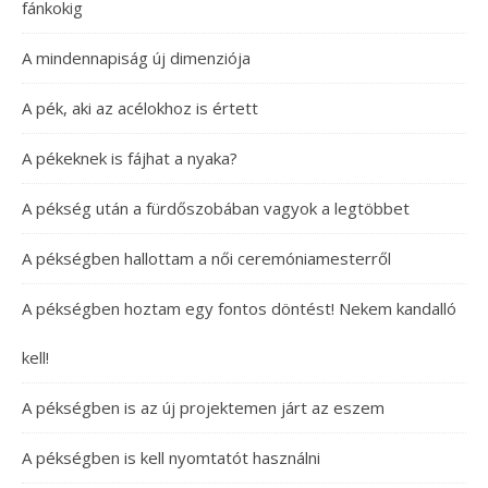
fánkokig
A mindennapiság új dimenziója
A pék, aki az acélokhoz is értett
A pékeknek is fájhat a nyaka?
A pékség után a fürdőszobában vagyok a legtöbbet
A pékségben hallottam a női ceremóniamesterről
A pékségben hoztam egy fontos döntést! Nekem kandalló
kell!
A pékségben is az új projektemen járt az eszem
A pékségben is kell nyomtatót használni