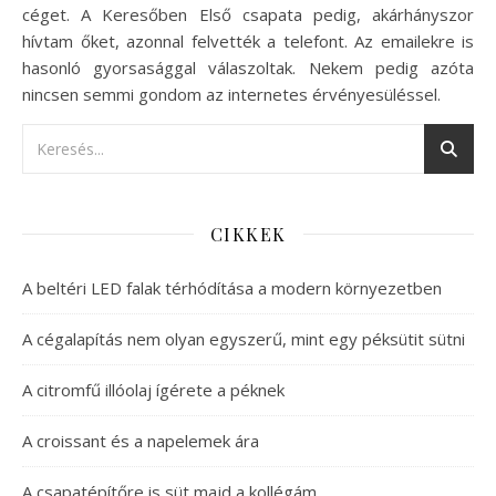
céget. A Keresőben Első csapata pedig, akárhányszor
hívtam őket, azonnal felvették a telefont. Az emailekre is
hasonló gyorsasággal válaszoltak. Nekem pedig azóta
nincsen semmi gondom az internetes érvényesüléssel.
CIKKEK
A beltéri LED falak térhódítása a modern környezetben
A cégalapítás nem olyan egyszerű, mint egy péksütit sütni
A citromfű illóolaj ígérete a péknek
A croissant és a napelemek ára
A csapatépítőre is süt majd a kollégám