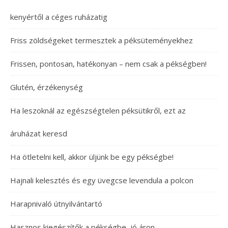
kenyértől a céges ruházatig
Friss zöldségeket termesztek a péksüteményekhez
Frissen, pontosan, hatékonyan – nem csak a pékségben!
Glutén, érzékenység
Ha leszoknál az egészségtelen péksütikről, ezt az
áruházat keresd
Ha ötletelni kell, akkor üljünk be egy pékségbe!
Hajnali kelesztés és egy üvegcse levendula a polcon
Harapnivaló útnyilvántartó
Hasznos kiegészítők a pékségbe, jó áron