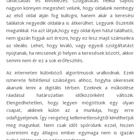
tanácsadás és kivitelezés szolgáltatás nélkül sajnos
nagyon könnyen megeshet velünk, hogy oldalunk nemhogy
az első oldal alján fog kullogni, hanem akár a keresési
találatok negyedik oldalára is átkerülhet. Legyünk őszinték
magunkkal. Ha azt látjuk,hogy egy oldal ilyen hátul található,
nem igazán fogjuk azt érezni, hogy ez lesz majd számunkra
az ideális. Lehet, hogy kiváló, vagy egyedi szolgáltatást
nyújtanak, ha nincsenek jó helyen a keresések között, akkor
semmi nem ér ez a sok erőfeszítés.
Az interneten különböző algoritmusok uralkodnak. Ezek
ismerete feltétlenül szükséges ahhoz, hogyha sikeresek
akarunk lenni a digitális térben. Ezeknek a működése
ráadásul határozatlan időközönként változik.
Elengedhetetlen, hogy legyen mögöttünk egy olyan
csapat, akiknek külön az a munkája, hogy erre
odafigyeljenek. Így rengeteg kellemetlenségtől kímélhetjük
meg magunkat. Nem csak időt spórolunk ezzel, hiszen
szerintem egy átlagos ember egymaga nem is igazán
tudná átlátni ezt az egész rendszert.