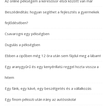
Az online pékségem a keresősor elsői között van már
Beszédindítás: hogyan segíthet a fejlesztés a gyermekek
fejlődésében?
Csavarogni egy pékségben
Dugulás a pékségben
Ebben a cipőben még 12 óra után sem fájdul meg a lábam!
Egy aranygyűrű és egy kenyérillatú reggel hozta vissza a
hitem
Egy fánk, egy kávé, egy beszélgetés és a vállalkozás
Egy finom péksüti után irány az autósiskola!