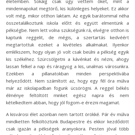
életemben. Sokáig csak úgy vettem őket, mint a
mindennapokat megtörő, kis különleges helyeket. Ez akkor
volt még, mikor otthon laktam. Az egyik barátommal néha
összetalálkoztunk iskola előtt és együtt elmentünk a
pékségbe. Nem lett volna szükségünk rá, elvégre otthon is
kaptunk reggelit, de mégis, a szertartás kedvéért
megtartottuk ezeket a kivételes alkalmakat. Ilyenkor
emlékszem, hogy olyan jó volt csak beülni a pékség egyik
kis székéhez. Szürcsölgetni a kávénkat és nézni, ahogy
lassan felkel a nap és ráragyog a kis, unalmas városunkra.
Ezekben a pillanatokban minden perspektívába
helyeződött. Nem számított az, hogy egy fél óra múlva
már az iskolapadban fogunk ücsörögni. A reggel békés
élménye feltöltött minket egész napra és nem
kételkedtem abban, hogy jól fogom-e érezni magamat.
A kisvárosi élet azonban nem tartott örökké. Pár év múlva
mindketten felköltöztünk Budapestre és ekkor kezdődött
csak igazán a pékségek aranyokora. Pesten jóval több