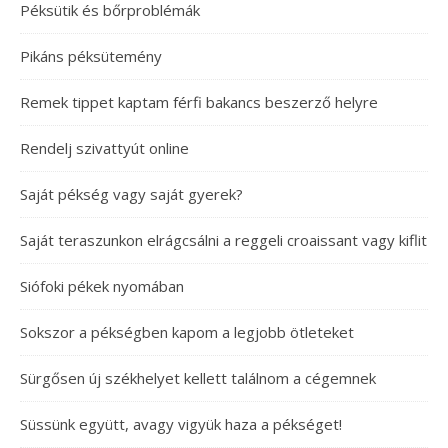
Péksütik és bőrproblémák
Pikáns péksütemény
Remek tippet kaptam férfi bakancs beszerző helyre
Rendelj szivattyút online
Saját pékség vagy saját gyerek?
Saját teraszunkon elrágcsálni a reggeli croaissant vagy kiflit
Siófoki pékek nyomában
Sokszor a pékségben kapom a legjobb ötleteket
Sürgősen új székhelyet kellett találnom a cégemnek
Süssünk együtt, avagy vigyük haza a pékséget!