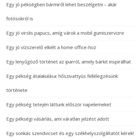
Egy jó pékségben bármiről lehet beszélgetni – akár
fotósokról is
Egy jó virslis papucs, amíg várok a mobil gumiszervizre
Egy jó vízszerelő elkélt a home office-hoz
Egy lenyűgöző történet az iparról, amely bárkit inspirálhat
Egy pékség átalakulása: hőszivattyús fellélegzésünk
története
Egy pékség tetején láttunk először napelemeket
Egy pékségi vásárlás, ami váratlan jelzést adott
Egy sonkás szendvicset és egy székhelyszolgáltatót kérek!