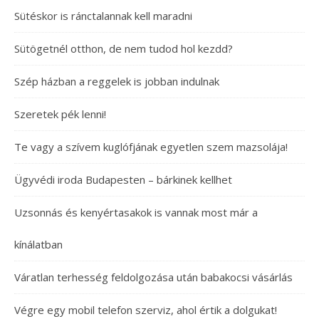
Sütéskor is ránctalannak kell maradni
Sütögetnél otthon, de nem tudod hol kezdd?
Szép házban a reggelek is jobban indulnak
Szeretek pék lenni!
Te vagy a szívem kuglófjának egyetlen szem mazsolája!
Ügyvédi iroda Budapesten – bárkinek kellhet
Uzsonnás és kenyértasakok is vannak most már a
kínálatban
Váratlan terhesség feldolgozása után babakocsi vásárlás
Végre egy mobil telefon szerviz, ahol értik a dolgukat!