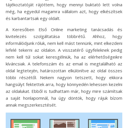
tájékoztatóját rájöttem, hogy mennyi buktató lett volna
még, ha egyedül magamra vállalom azt, hogy elkészítsek
és karbantartsak egy oldalt.
A Keresőben Első Online marketing tanácsadás és
kivitelezés szolgáltatása többrétű. Ahhoz, hogy
informálódjunk róluk, nem kell mást tennünk, mint elkezdeni
lefelé tekerni az oldalon. A visszatérő ügyfeleknek pedig
nem kell túl sokat keresgélniük, ha az elérhetőségeikre
kíváncsiak. A telefonszám és az email is megtalálható az
oldal legtetején, határozottan elkülönítve az oldal összes
többi részétől. Nekem nagyon tetszett, hogy ekkora
hangsúlyt fektettek arra, hogy könnyedén lehessen kezelni
az oldalukat. Ebből is tudhattam már, hogy mire számítsak
a saját honlapomnál, ha úgy döntök, hogy rájuk bízom
annak megszerkesztését.