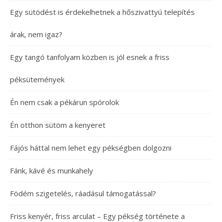
Egy sütödést is érdekelhetnek a hőszivattyú telepítés
árak, nem igaz?
Egy tangó tanfolyam közben is jól esnek a friss
péksütemények
Én nem csak a pékárun spórolok
Én otthon sütöm a kenyeret
Fájós háttal nem lehet egy pékségben dolgozni
Fánk, kávé és munkahely
Födém szigetelés, ráadásul támogatással?
Friss kenyér, friss arculat – Egy pékség története a