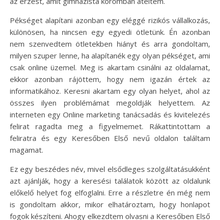
az érzést, amit gimnazista koromban átéltem.
Pékséget alapítani azonban egy eléggé rizikós vállalkozás,
különösen, ha nincsen egy egyedi ötletünk. Én azonban
nem szenvedtem ötletekben hiányt és arra gondoltam,
milyen szuper lenne, ha alapítanék egy olyan pékséget, ami
csak online üzemel. Meg is akartam csinálni az oldalamat,
ekkor azonban rájöttem, hogy nem igazán értek az
informatikához. Keresni akartam egy olyan helyet, ahol az
összes ilyen problémámat megoldják helyettem. Az
interneten egy Online marketing tanácsadás és kivitelezés
felirat ragadta meg a figyelmemet. Rákattintottam a
feliratra és egy Keresőben Első nevű oldalon találtam
magamat.
Ez egy beszédes név, mivel elsődleges szolgáltatásukként
azt ajánlják, hogy a keresési találatok között az oldalunk
előkelő helyet fog elfoglalni. Erre a részletre én még nem
is gondoltam akkor, mikor elhatároztam, hogy honlapot
fogok készíteni. Ahogy elkezdtem olvasni a Keresőben Első