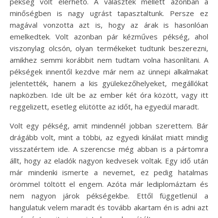
pékség volt elérhető. A választék mellett azonban a
minőségben is nagy ugrást tapasztaltunk. Persze ez
magával vonzotta azt is, hogy az árak is hasonlóan
emelkedtek. Volt azonban pár kézműves pékség, ahol
viszonylag olcsón, olyan termékeket tudtunk beszerezni,
amikhez semmi korábbit nem tudtam volna hasonlítani. A
pékségek innentől kezdve már nem az ünnepi alkalmakat
jelentették, hanem a kis gyülekezőhelyeket, megállókat
napközben. Ide ült be az ember két óra között, vagy itt
reggelizett, esetleg elütötte az időt, ha egyedül maradt.
Volt egy pékség, amit mindennél jobban szerettem. Bár
drágább volt, mint a többi, az egyedi kínálat miatt mindig
visszatértem ide. A szerencse még abban is a pártomra
állt, hogy az eladók nagyon kedvesek voltak. Egy idő után
már mindenki ismerte a nevemet, ez pedig hatalmas
örömmel töltött el engem. Azóta már lediplomáztam és
nem nagyon járok pékségekbe. Ettől függetlenül a
hangulatuk velem maradt és tovább akartam én is adni azt