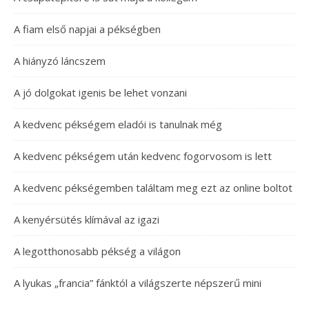
A fiam első napjai a pékségben
A hiányzó láncszem
A jó dolgokat igenis be lehet vonzani
A kedvenc pékségem eladói is tanulnak még
A kedvenc pékségem után kedvenc fogorvosom is lett
A kedvenc pékségemben találtam meg ezt az online boltot
A kenyérsütés klímával az igazi
A legotthonosabb pékség a világon
A lyukas „francia” fánktól a világszerte népszerű mini