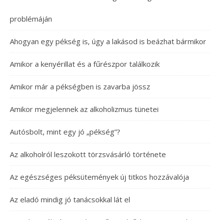
problémáján
Ahogyan egy pékség is, úgy a lakásod is beázhat bármikor
Amikor a kenyérillat és a fűrészpor találkozik
Amikor már a pékségben is zavarba jössz
Amikor megjelennek az alkoholizmus tünetei
Autósbolt, mint egy jó „pékség”?
Az alkoholról leszokott törzsvásárló története
Az egészséges péksütemények új titkos hozzávalója
Az eladó mindig jó tanácsokkal lát el