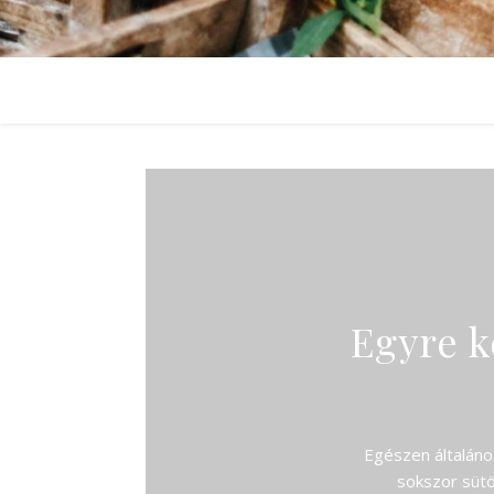
Egyre 
Egészen általáno
sokszor sütö