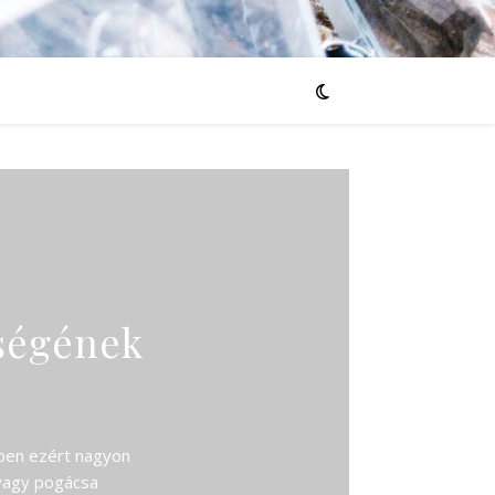
ségének
ppen ezért nagyon
 vagy pogácsa