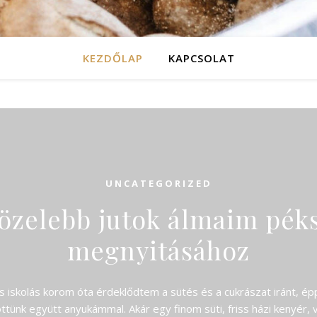
KEZDŐLAP
KAPCSOLAT
UNCATEGORIZED
közelebb jutok álmaim pék
megnyitásához
s iskolás korom óta érdeklődtem a sütés és a cukrászat iránt, é
ttünk együtt anyukámmal. Akár egy finom süti, friss házi kenyér,