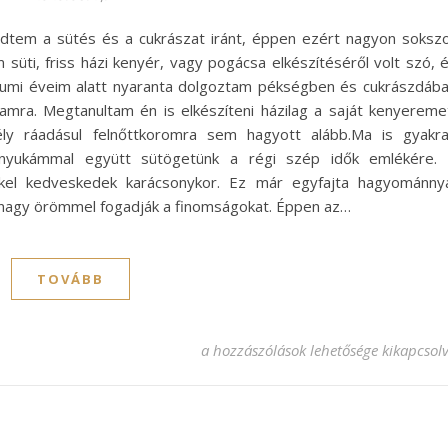
ődtem a sütés és a cukrászat iránt, éppen ezért nagyon soksz
süti, friss házi kenyér, vagy pogácsa elkészítéséről volt szó, 
ziumi éveim alatt nyaranta dolgoztam pékségben és cukrászdáb
mra. Megtanultam én is elkészíteni házilag a saját kenyereme
ly ráadásul felnőttkoromra sem hagyott alább.Ma is gyakr
 anyukámmal együtt sütögetünk a régi szép idők emlékére.
kel kedveskedek karácsonykor. Ez már egyfajta hagyománny
 nagy örömmel fogadják a finomságokat. Éppen az…
TOVÁBB
Egyre közelebb jutok álmaim pékségé
a hozzászólások lehetősége kikapcsol