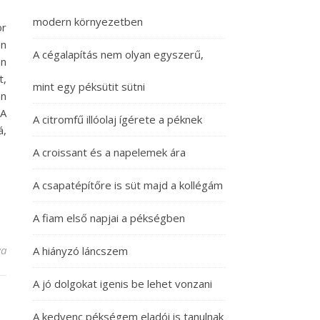
modern környezetben
or
én
A cégalapítás nem olyan egyszerű,
an
t,
mint egy péksütit sütni
an
 A
A citromfű illóolaj ígérete a péknek
á,
A croissant és a napelemek ára
A csapatépítőre is süt majd a kollégám
A fiam első napjai a pékségben
nek megnyitásához bejegyzéshez
va
A hiányzó láncszem
A jó dolgokat igenis be lehet vonzani
A kedvenc pékségem eladói is tanulnak