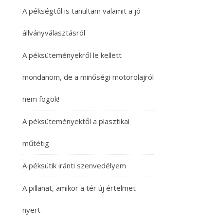
A pékségtől is tanultam valamit a jó
állványválasztásról
A péksüteményekről le kellett
mondanom, de a minőségi motorolajról
nem fogok!
A péksüteményektől a plasztikai
műtétig
A péksütik iránti szenvedélyem
A pillanat, amikor a tér új értelmet
nyert