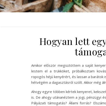
Hogyan lett egy
támoga
Amikor először megsütöttem a saját kenyere
lestem el a trükköket, próbálkoztam kovász
ropogós héjú kenyérért, és lassan a barátok 
hétvégém a dagasztásról szólt. Akkor még ál
Ahogy egyre többen kértek kenyeret, kekszet,
is. De ahogy utánanéztem a jogi, pénzügyi és
Pályázati támogatás? Állami forrás? Elszám