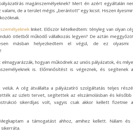
 pályázatírás magánszemélyeknek? Mert én azért egyáltalán n
valami, de a terület mégis „berántott” egy kicsit. Hiszen ilyesmi
lkozóknak.
nszemélyeknek
linket. Először kételkedtem: tényleg van olyan cé
 induló ötletből működő vállalkozás legyen? De aztán meggyőzö
jesen másban helyezkedtem el végül, de ez olyasmi
!
tt elmagyarázzák, hogyan működnek az uniós pályázatok, és mily
személyeknek is. Előminősítést is végeznek, és segítenek 
elük. A cég átvállalta a pályázatíró szolgáltatás teljes részé
tették az üzleti tervet, segítettek az elszámolásban és később
strukció sikerdíjas volt, vagyis csak akkor kellett fizetnie 
 Megkaptam a támogatást ahhoz, amihez kellett. Nálam és
sikerráta.