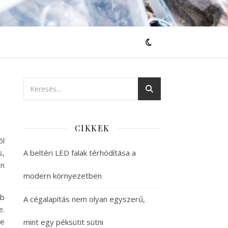
CIKKEK
ól
s,
A beltéri LED falak térhódítása a
en
modern környezetben
bb
A cégalapítás nem olyan egyszerű,
e.
de
mint egy péksütit sütni