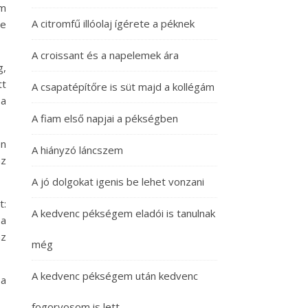
em
A citromfű illóolaj ígérete a péknek
re
A croissant és a napelemek ára
g,
tt
A csapatépítőre is süt majd a kollégám
 a
A fiam első napjai a pékségben
en
A hiányzó láncszem
az
A jó dolgokat igenis be lehet vonzani
t:
A kedvenc pékségem eladói is tanulnak
 a
az
még
A kedvenc pékségem után kedvenc
 a
fogorvosom is lett