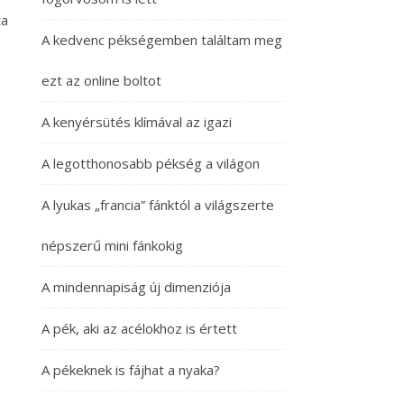
ta
A kedvenc pékségemben találtam meg
ezt az online boltot
A kenyérsütés klímával az igazi
A legotthonosabb pékség a világon
A lyukas „francia” fánktól a világszerte
népszerű mini fánkokig
A mindennapiság új dimenziója
A pék, aki az acélokhoz is értett
A pékeknek is fájhat a nyaka?