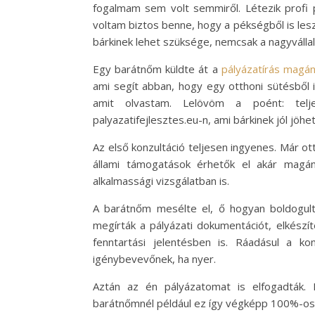
fogalmam sem volt semmiről. Létezik profi
voltam biztos benne, hogy a pékségből is lesz 
bárkinek lehet szüksége, nemcsak a nagyválla
Egy barátnőm küldte át a
pályázatírás magá
ami segít abban, hogy egy otthoni sütésből
amit olvastam. Lelövöm a poént: tel
palyazatifejlesztes.eu-n, ami bárkinek jól jöhet
Az első konzultáció teljesen ingyenes. Már o
állami támogatások érhetők el akár magán
alkalmassági vizsgálatban is.
A barátnőm mesélte el, ő hogyan boldogult v
megírták a pályázati dokumentációt, elkészí
fenntartási jelentésben is. Ráadásul a kon
igénybevevőnek, ha nyer.
Aztán az én pályázatomat is elfogadták.
barátnőmnél például ez így végképp 100%-os 