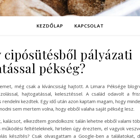
KEZDŐLAP
KAPCSOLAT
 cipósütésből pályázati
tással pékség?
met, még csak a kíváncsiság hajtott. A Limara Péksége blogr
olással, hajtogatással, kelesztéssel. A család odavolt a fris
is rendelni kezdtek. Egy idő után azon kaptam magam, hogy mind
modni sem mertem volna, hogy ebből valaha saját pékség lesz.
 kalácsot, elkezdtem gondolkozni: talán lehetne ebből valami tö
 működési feltételeknek, hirtelen úgy éreztem, el vagyok veszv
olás készítés? Csak olvasgattam a Google-ben a találatokat, 