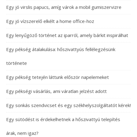
Egy jó virslis papucs, amíg várok a mobil gumiszervizre
Egy jó vízszerelő elkélt a home office-hoz
Egy lenyűgöző történet az iparról, amely bárkit inspirálhat
Egy pékség átalakulása: hőszivattyús fellélegzésünk
története
Egy pékség tetején láttunk először napelemeket
Egy pékségi vásárlás, ami váratlan jelzést adott
Egy sonkás szendvicset és egy székhelyszolgáltatót kérek!
Egy sütödést is érdekelhetnek a hőszivattyú telepítés
árak, nem igaz?