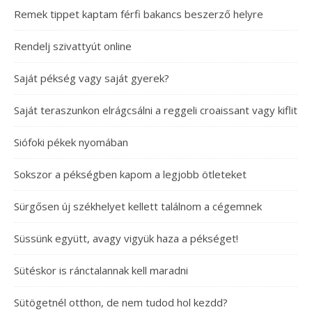
Remek tippet kaptam férfi bakancs beszerző helyre
Rendelj szivattyút online
Saját pékség vagy saját gyerek?
Saját teraszunkon elrágcsálni a reggeli croaissant vagy kiflit
Siófoki pékek nyomában
Sokszor a pékségben kapom a legjobb ötleteket
Sürgősen új székhelyet kellett találnom a cégemnek
Süssünk együtt, avagy vigyük haza a pékséget!
Sütéskor is ránctalannak kell maradni
Sütögetnél otthon, de nem tudod hol kezdd?