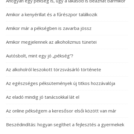
Ahogyan egy pékség is, úgy a lakásod is beázhat bármikor
Amikor a kenyérillat és a fűrészpor találkozik
Amikor már a pékségben is zavarba jössz
Amikor megjelennek az alkoholizmus tünetei
Autósbolt, mint egy jó „pékség”?
Az alkoholról leszokott törzsvásárló története
Az egészséges péksütemények új titkos hozzávalója
Az eladó mindig jó tanácsokkal lát el
Az online pékségem a keresősor elsői között van már
Beszédindítás: hogyan segíthet a fejlesztés a gyermekek