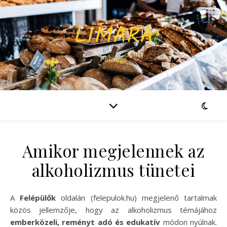
LIMARA
Péksége
Amikor megjelennek az
alkoholizmus tünetei
A
Felépülők
oldalán (felepulok.hu) megjelenő tartalmak
közös jellemzője, hogy az alkoholizmus témájához
emberközeli, reményt adó és edukatív
módon nyúlnak.