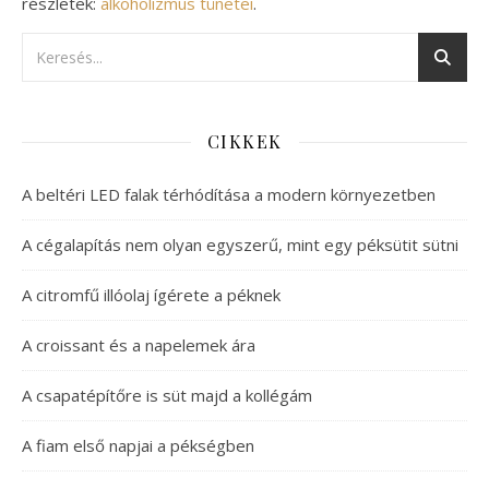
részletek:
alkoholizmus tünetei
.
CIKKEK
A beltéri LED falak térhódítása a modern környezetben
A cégalapítás nem olyan egyszerű, mint egy péksütit sütni
A citromfű illóolaj ígérete a péknek
A croissant és a napelemek ára
A csapatépítőre is süt majd a kollégám
A fiam első napjai a pékségben