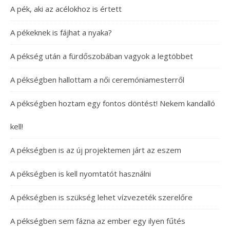
A pék, aki az acélokhoz is értett
A pékeknek is fájhat a nyaka?
A pékség után a fürdőszobában vagyok a legtöbbet
A pékségben hallottam a női ceremóniamesterről
A pékségben hoztam egy fontos döntést! Nekem kandalló
kell!
A pékségben is az új projektemen járt az eszem
A pékségben is kell nyomtatót használni
A pékségben is szükség lehet vízvezeték szerelőre
A pékségben sem fázna az ember egy ilyen fűtés