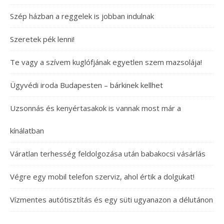
Szép házban a reggelek is jobban indulnak
Szeretek pék lenni!
Te vagy a szívem kuglófjának egyetlen szem mazsolája!
Ügyvédi iroda Budapesten – bárkinek kellhet
Uzsonnás és kenyértasakok is vannak most már a
kínálatban
Váratlan terhesség feldolgozása után babakocsi vásárlás
Végre egy mobil telefon szerviz, ahol értik a dolgukat!
Vízmentes autótisztítás és egy süti ugyanazon a délutánon