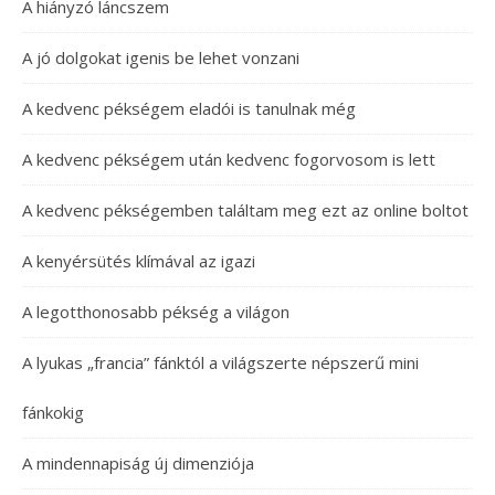
A hiányzó láncszem
A jó dolgokat igenis be lehet vonzani
A kedvenc pékségem eladói is tanulnak még
A kedvenc pékségem után kedvenc fogorvosom is lett
A kedvenc pékségemben találtam meg ezt az online boltot
A kenyérsütés klímával az igazi
A legotthonosabb pékség a világon
A lyukas „francia” fánktól a világszerte népszerű mini
fánkokig
A mindennapiság új dimenziója