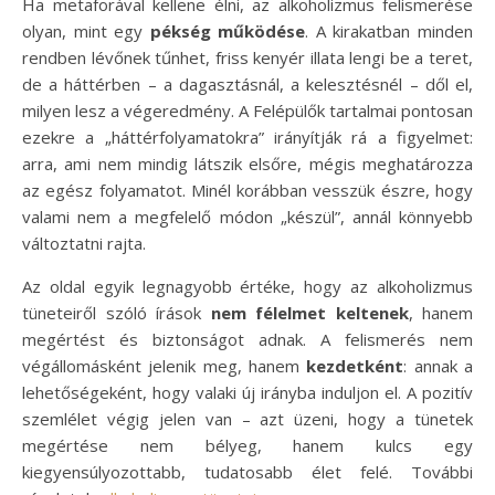
Ha metaforával kellene élni, az alkoholizmus felismerése
olyan, mint egy
pékség működése
. A kirakatban minden
rendben lévőnek tűnhet, friss kenyér illata lengi be a teret,
de a háttérben – a dagasztásnál, a kelesztésnél – dől el,
milyen lesz a végeredmény. A Felépülők tartalmai pontosan
ezekre a „háttérfolyamatokra” irányítják rá a figyelmet:
arra, ami nem mindig látszik elsőre, mégis meghatározza
az egész folyamatot. Minél korábban vesszük észre, hogy
valami nem a megfelelő módon „készül”, annál könnyebb
változtatni rajta.
Az oldal egyik legnagyobb értéke, hogy az alkoholizmus
tüneteiről szóló írások
nem félelmet keltenek
, hanem
megértést és biztonságot adnak. A felismerés nem
végállomásként jelenik meg, hanem
kezdetként
: annak a
lehetőségeként, hogy valaki új irányba induljon el. A pozitív
szemlélet végig jelen van – azt üzeni, hogy a tünetek
megértése nem bélyeg, hanem kulcs egy
kiegyensúlyozottabb, tudatosabb élet felé. További