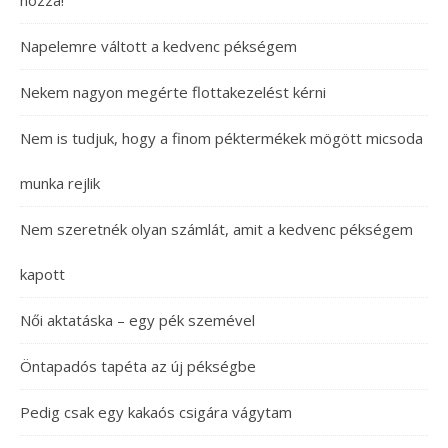
hozzá!
Napelemre váltott a kedvenc pékségem
Nekem nagyon megérte flottakezelést kérni
Nem is tudjuk, hogy a finom péktermékek mögött micsoda
munka rejlik
Nem szeretnék olyan számlát, amit a kedvenc pékségem
kapott
Női aktatáska – egy pék szemével
Öntapadós tapéta az új pékségbe
Pedig csak egy kakaós csigára vágytam