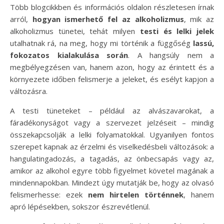
Több blogcikkben és információs oldalon részletesen írnak
arról,
hogyan ismerhető fel az alkoholizmus
, mik az
alkoholizmus tünetei, tehát milyen
testi és lelki jelek
utalhatnak rá, na meg, hogy mi történik a függőség
lassú,
fokozatos kialakulása során
. A hangsúly nem a
megbélyegzésen van, hanem azon, hogy az érintett és a
környezete időben felismerje a jeleket, és esélyt kapjon a
változásra.
A testi tüneteket – például az alvászavarokat, a
fáradékonyságot vagy a szervezet jelzéseit – mindig
összekapcsolják a lelki folyamatokkal. Ugyanilyen fontos
szerepet kapnak az érzelmi és viselkedésbeli változások: a
hangulatingadozás, a tagadás, az önbecsapás vagy az,
amikor az alkohol egyre több figyelmet követel magának a
mindennapokban. Mindezt úgy mutatják be, hogy az olvasó
felismerhesse: ezek
nem hirtelen történnek
, hanem
apró lépésekben, sokszor észrevétlenül.