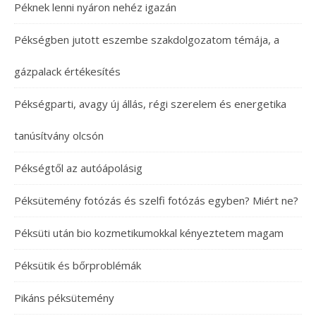
Péknek lenni nyáron nehéz igazán
Pékségben jutott eszembe szakdolgozatom témája, a
gázpalack értékesítés
Pékségparti, avagy új állás, régi szerelem és energetika
tanúsítvány olcsón
Pékségtől az autóápolásig
Péksütemény fotózás és szelfi fotózás egyben? Miért ne?
Péksüti után bio kozmetikumokkal kényeztetem magam
Péksütik és bőrproblémák
Pikáns péksütemény