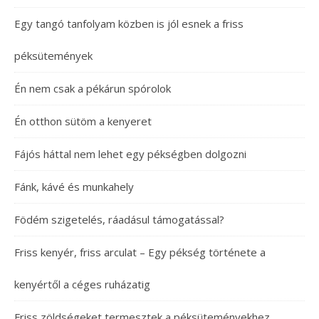
Egy tangó tanfolyam közben is jól esnek a friss
péksütemények
Én nem csak a pékárun spórolok
Én otthon sütöm a kenyeret
Fájós háttal nem lehet egy pékségben dolgozni
Fánk, kávé és munkahely
Födém szigetelés, ráadásul támogatással?
Friss kenyér, friss arculat – Egy pékség története a
kenyértől a céges ruházatig
Friss zöldségeket termesztek a péksüteményekhez