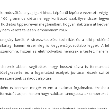
életmódváltás anyag igazi kincs. Lépésről lépésre vezetett végig
a 160 grammos diéta ne egy korlátozó szabályrendszer legye
 IR diétás tippek révén megtanultam, hogyan alakítsam át kedve
y nem kellett teljesen lemondanom róluk.
 hangsúly került. A stresszkezelési technikák és a lelki problém
ikailag, hanem érzelmileg is kiegyensúlyozottabb legyek. A lel
t számomra, hiszen az életmódváltás nemcsak a testet, hanem
ódszerek abban segítettek, hogy hosszú távra is fenntartha
dőségkezelés és a fogantatási esélyek javítása részek szint
n szeretnék családot alapítani.
usként is könnyen megértettem a szakmai fogalmakat. Érezhet
információt adjon, hanem hogy valóban támogassa az embereket
észséges testsúly elérése is kézzelfogható közelségbe került.