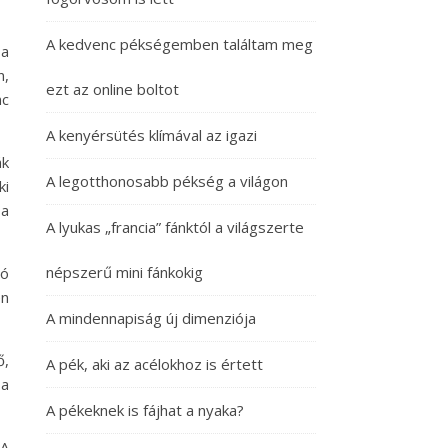
A kedvenc pékségemben találtam meg
 a
n,
ezt az online boltot
nc
A kenyérsütés klímával az igazi
ák
A legotthonosabb pékség a világon
ki
 a
A lyukas „francia” fánktól a világszerte
népszerű mini fánkokig
tó
én
A mindennapiság új dimenziója
ő,
A pék, aki az acélokhoz is értett
 a
A pékeknek is fájhat a nyaka?
 A