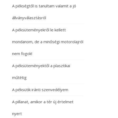
A pékségtől is tanultam valamit a jó
állványválasztásról
A péksüteményekről le kellett
mondanom, de a minőségi motorolajról
nem fogok!
A péksüteményektől a plasztikai
műtétig
A péksütik iránti szenvedélyem
A pillanat, amikor a tér új értelmet
nyert