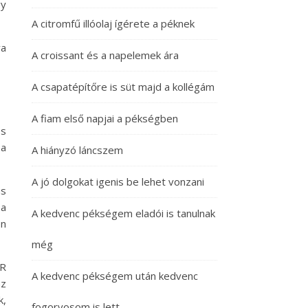
gy
A citromfű illóolaj ígérete a péknek
va
A croissant és a napelemek ára
A csapatépítőre is süt majd a kollégám
A fiam első napjai a pékségben
és
 a
A hiányzó láncszem
A jó dolgokat igenis be lehet vonzani
us
 a
A kedvenc pékségem eladói is tanulnak
en
még
IR
A kedvenc pékségem után kedvenc
az
k,
fogorvosom is lett