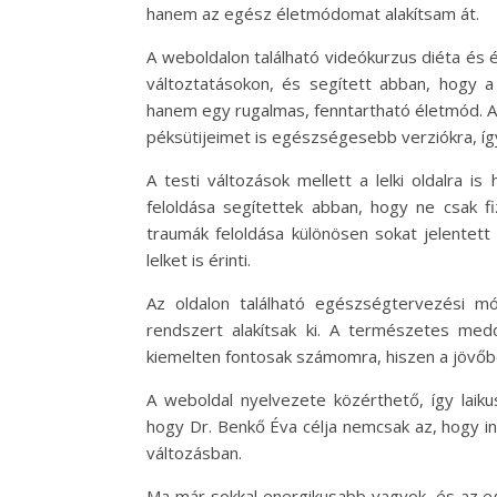
hanem az egész életmódomat alakítsam át.
A weboldalon található videókurzus diéta és 
változtatásokon, és segített abban, hogy 
hanem egy rugalmas, fenntartható életmód. A
péksütijeimet is egészségesebb verziókra, íg
A testi változások mellett a lelki oldalra is
feloldása segítettek abban, hogy ne csak fiz
traumák feloldása különösen sokat jelentet
lelket is érinti.
Az oldalon található egészségtervezési m
rendszert alakítsak ki. A természetes med
kiemelten fontosak számomra, hiszen a jövőbe
A weboldal nyelvezete közérthető, így laik
hogy Dr. Benkő Éva célja nemcsak az, hogy 
változásban.
Ma már sokkal energikusabb vagyok, és az eg