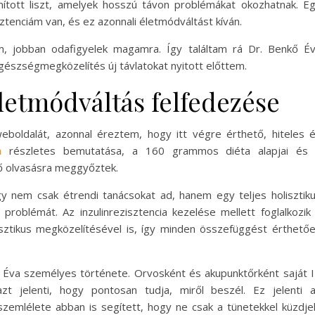
ított liszt, amelyek hosszú távon problémákat okozhatnak. E
isztenciám van, és ez azonnali életmódváltást kíván.
em, jobban odafigyelek magamra. Így találtam rá Dr. Benkő É
 egészségmegközelítés új távlatokat nyitott előttem.
 életmódváltás felfedezése
boldalát, azonnal éreztem, hogy itt végre érthető, hiteles 
a
részletes bemutatása, a 160 grammos diéta alapjai és
ő olvasásra meggyőztek.
 nem csak étrendi tanácsokat ad, hanem egy teljes holisztik
roblémát. Az inzulinrezisztencia kezelése mellett foglalkozik
ztikus megközelítésével is, így minden összefüggést érthető
ő Éva személyes története. Orvosként és akupunktőrként saját 
t jelenti, hogy pontosan tudja, miről beszél. Ez jelenti 
szemlélete abban is segített, hogy ne csak a tünetekkel küzdje