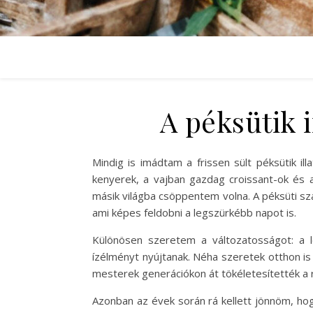
A péksütik 
Mindig is imádtam a frissen sült péksütik 
kenyerek, a vajban gazdag croissant-ok és a
másik világba csöppentem volna. A péksüti s
ami képes feldobni a legszürkébb napot is.
Különösen szeretem a változatosságot: a l
ízélményt nyújtanak. Néha szeretek otthon is
mesterek generációkon át tökéletesítették a 
Azonban az évek során rá kellett jönnöm, ho