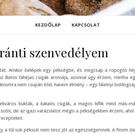
KEZDŐLAP
KAPCSOLAT
iránti szenvedélyem
illatát. Amikor belépek egy pékségbe, és megcsap a ropogós hé
z illatos fahéjas csigák aromája, azonnal úgy érzem, mintha e
zámomra nem csupán étel, hanem élmény – egy falatnyi boldogsá
ekváros bukták, a kakaós csigák, a magos kiflik mind más-m
 sütni, de az igazi varázslatot mégis a pékségekben érzem, ahol
recepteket.
gy a túl sok péksüti nem tesz jót az egészségemnek. A finom íz