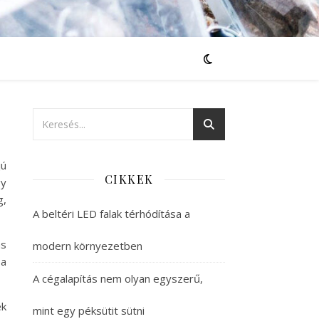
jú
CIKKEK
gy
g,
A beltéri LED falak térhódítása a
ás
modern környezetben
 a
A cégalapítás nem olyan egyszerű,
ek
mint egy péksütit sütni