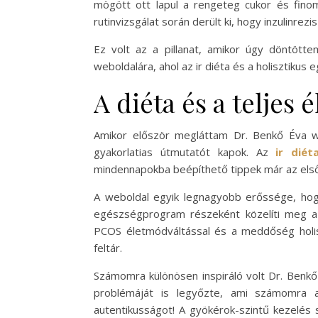
mögött ott lapul a rengeteg cukor és finom
rutinvizsgálat során derült ki, hogy inzulinrez
Ez volt az a pillanat, amikor úgy döntött
weboldalára, ahol az ir diéta és a holisztikus
A diéta és a teljes
Amikor először megláttam Dr. Benkő Éva we
gyakorlatias útmutatót kapok. Az
ir diét
mindennapokba beépíthető tippek már az els
A weboldal egyik legnagyobb erőssége, hogy
egészségprogram részeként közelíti meg a p
PCOS életmódváltással és a meddőség holis
feltár.
Számomra különösen inspiráló volt Dr. Benk
problémáját is legyőzte, ami számomra az
autentikusságot! A gyökérok-szintű kezelés 